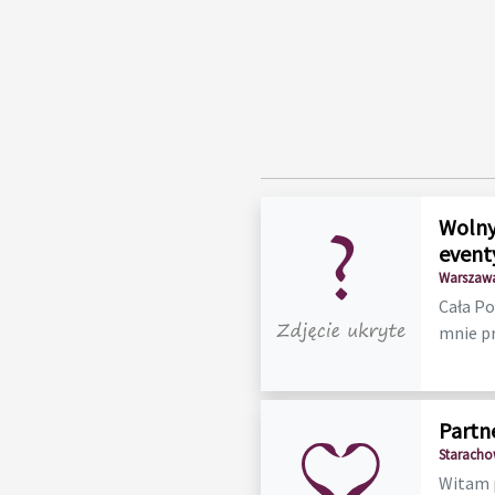
Wolny
event
Warszawa
Cała Po
mnie p
Partn
Staracho
Witam p