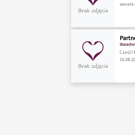
wesele..
Partn
Staracho
Cześć! 
16.08.20