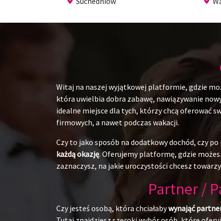
Suchedniów
W
Witaj na naszej wyjątkowej platformie, gdzie mo
która uwielbia dobra zabawę, nawiązywanie nowych
idealne miejsce dla tych, którzy chcą oferować 
firmowych, a nawet podczas wakacji.
Czy to jako sposób na dodatkowy dochód, czy po p
każdą okazję
. Oferujemy platformę, gdzie możesz
zaznaczysz, na jakie uroczystości chcesz towarzy
Partner / 
Czy jesteś osobą, która chciałaby
wynająć partne
Tutaj znajdziesz szeroki wybór osób, które ofer