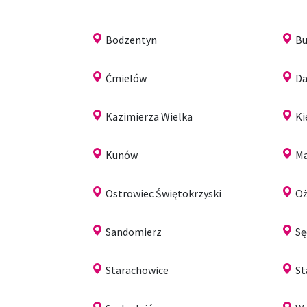
Bodzentyn
Bu
Ćmielów
Da
Kazimierza Wielka
Ki
Kunów
Ma
Ostrowiec Świętokrzyski
O
Sandomierz
Sę
Starachowice
St