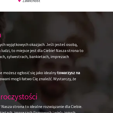
Zawichost
h
ych wyjątkowych okazjach. Jeśli jesteś osobą,
udzi, to miejsce jest dla Ciebie! Nasza strona to
kach, sylwestrach, bankietach, imprezach
e możesz ogłosić się jako idealny
towarzysz na
owani mogli łatwo Cię znaleźć. Wystarczy, że
roczystości
 Nasza strona to idealne rozwiązanie dla Ciebie.
kietach, imprezach firmowych i wielu innych