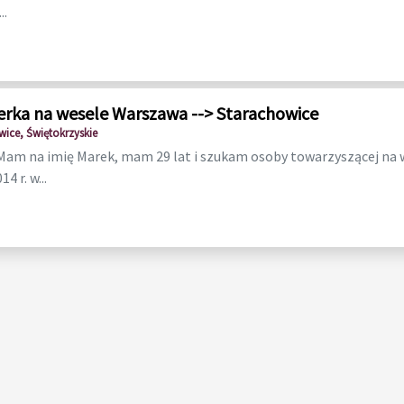
..
erka na wesele Warszawa --> Starachowice
wice, Świętokrzyskie
Mam na imię Marek, mam 29 lat i szukam osoby towarzyszącej na w
14 r. w...