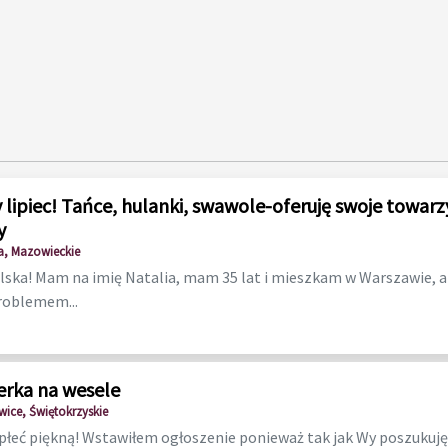
 lipiec! Tańce, hulanki, swawole-oferuję swoje towarz
y
, Mazowieckie
lska! Mam na imię Natalia, mam 35 lat i mieszkam w Warszawie, ale
roblemem...
erka na wesele
wice, Świętokrzyskie
łeć piękną! Wstawiłem ogłoszenie ponieważ tak jak Wy poszukuję