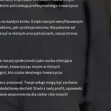
b, które potrzebują profesjonalnego towarzysza
em na każdym kroku. Dzięki naszym weryfikowanym
teru, jak i profesjonalizmu. Niezależnie od
iczyć w różnych uroczystościach, nasza strona
o naszej społeczności jako osoba oferująca
rabiać, towarzysząc innym w różnych
goś, kto szuka idealnego towarzysza.
chcesz pracować. Twoje usługi mogą być zarówno
na dodatkowy dochód. Stwórz swój profil, opowiedz
ane wspomnienia dla siebie i dla innych!