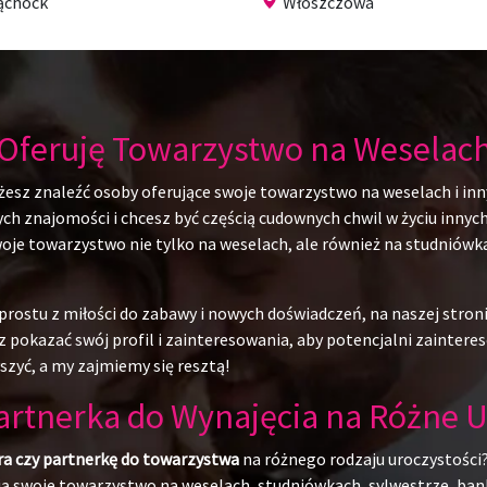
ąchock
Włoszczowa
Oferuję Towarzystwo na Weselac
żesz znaleźć osoby oferujące swoje towarzystwo na weselach i inn
 znajomości i chcesz być częścią cudownych chwil w życiu innych l
swoje towarzystwo nie tylko na weselach, ale również na studniów
rostu z miłości do zabawy i nowych doświadczeń, na naszej stroni
 pokazać swój profil i zainteresowania, aby potencjalni zainteres
szyć, a my zajmiemy się resztą!
Partnerka do Wynajęcia na Różne U
ra czy partnerkę do towarzystwa
na różnego rodzaju uroczystości?
ują swoje towarzystwo na weselach, studniówkach, sylwestrze, ban