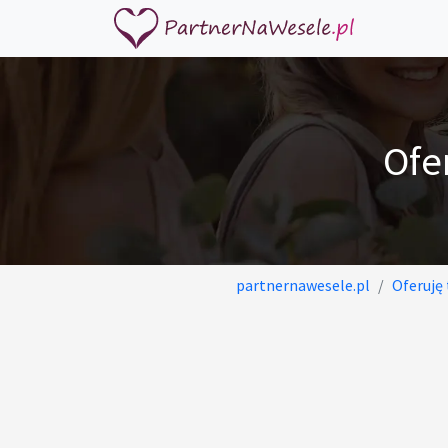
Ofe
partnernawesele.pl
Oferuję