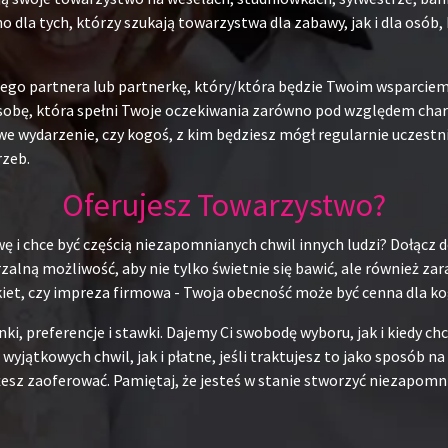
o dla tych, którzy szukają towarzystwa dla zabawy, jak i dla osó
alnego partnera lub partnerkę, który/która będzie Twoim wsparci
obę, która spełni Twoje oczekiwania zarówno pod względem charak
e wydarzenie, czy kogoś, z kim będziesz mógł regularnie uczestn
rzeb.
Oferujesz Towarzystwo?
ę i chce być częścią niezapomnianych chwil innych ludzi? Dołącz d
alną możliwość, aby nie tylko świetnie się bawić, ale również za
kiet, czy impreza firmowa - Twoja obecność może być cenna dla ko
unki, preferencje i stawki. Dajemy Ci swobodę wyboru, jak i kiedy 
 wyjątkowych chwil, jak i płatne, jeśli traktujesz to jako sposób 
esz zaoferować. Pamiętaj, że jesteś w stanie stworzyć niezapomni