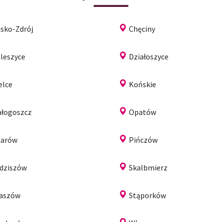
sko-Zdrój
Chęciny
leszyce
Działoszyce
elce
Końskie
łogoszcz
Opatów
żarów
Pińczów
dziszów
Skalbmierz
aszów
Stąporków