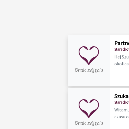
Partn
Staracho
Hej Szu
okolicac
Szuka
Staracho
Witam,p
czasu od