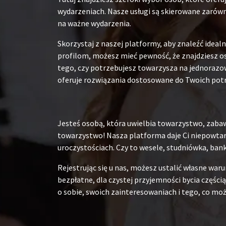
wydarzeniach. Nasze usługi są skierowane zarówn
na ważne wydarzenia.
Skorzystaj z naszej platformy, aby znaleźć ide
profilom, możesz mieć pewność, że znajdziesz os
tego, czy potrzebujesz towarzysza na jednorazow
oferuje rozwiązania dostosowane do Twoich pot
Jesteś osobą, która uwielbia towarzystwo, zabaw
towarzystwo! Nasza platforma daje Ci niepowtarz
uroczystościach. Czy to wesele, studniówka, ban
Rejestrując się u nas, możesz ustalić własne war
bezpłatne, dla czystej przyjemności bycia częścią
o sobie, swoich zainteresowaniach i tego, co moż