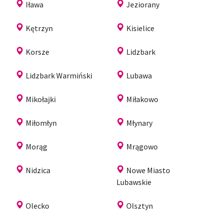
Iława
Jeziorany
Kętrzyn
Kisielice
Korsze
Lidzbark
Lidzbark Warmiński
Lubawa
Mikołajki
Miłakowo
Miłomłyn
Młynary
Morąg
Mrągowo
Nidzica
Nowe Miasto
Lubawskie
Olecko
Olsztyn