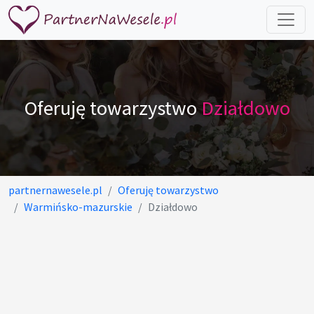
Oferuję towarzystwo
Działdowo
partnernawesele.pl
Oferuję towarzystwo
Warmińsko-mazurskie
Działdowo