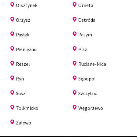
Olsztynek
Orneta
Orzysz
Ostróda
Pasłęk
Pasym
Pieniężno
Pisz
Reszel
Ruciane-Nida
Ryn
Sępopol
Susz
Szczytno
Tolkmicko
Węgorzewo
Zalewo