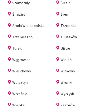
Szamotuły
Ślesin
Śmigiel
Śrem
Środa Wielkopolska
Trzcianka
Trzemeszno
Tuliszków
Turek
Ujście
Wągrowiec
Wieleń
Wielichowo
Witkowo
Wolsztyn
Wronki
Września
Wyrzysk
Wysoka
Zagórów