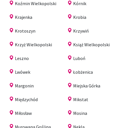
Koźmin Wielkopolski
Kórnik
Krajenka
Krobia
Krotoszyn
Krzywiń
Krzyż Wielkopolski
Książ Wielkopolski
Leszno
Luboń
Lwówek
Łobżenica
Margonin
Miejska Górka
Międzychód
Mikstat
Miłosław
Mosina
Murowana Goślina
Nekla