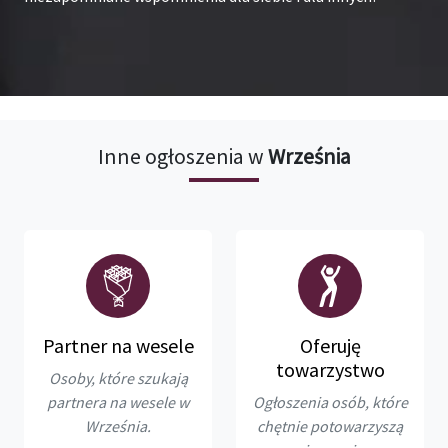
Inne ogłoszenia w
Września
Partner na wesele
Oferuję
towarzystwo
Osoby, które szukają
partnera na wesele w
Ogłoszenia osób, które
Września.
chętnie potowarzyszą