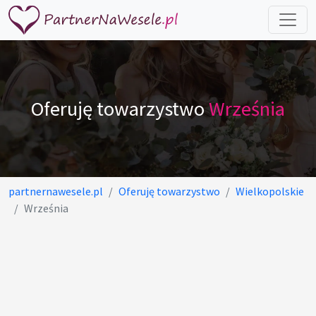
Oferuję towarzystwo
Września
partnernawesele.pl
Oferuję towarzystwo
Wielkopolskie
Września