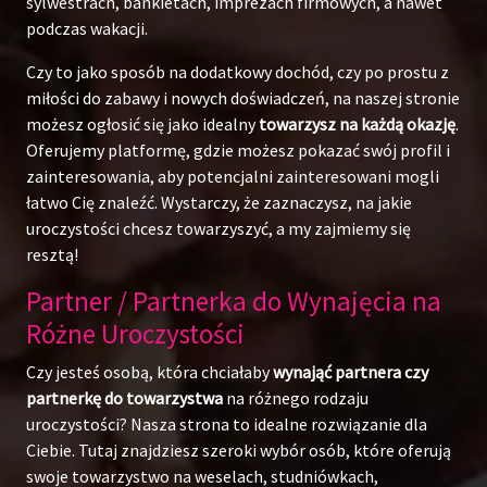
sylwestrach, bankietach, imprezach firmowych, a nawet
podczas wakacji.
Czy to jako sposób na dodatkowy dochód, czy po prostu z
miłości do zabawy i nowych doświadczeń, na naszej stronie
możesz ogłosić się jako idealny
towarzysz na każdą okazję
.
Oferujemy platformę, gdzie możesz pokazać swój profil i
zainteresowania, aby potencjalni zainteresowani mogli
łatwo Cię znaleźć. Wystarczy, że zaznaczysz, na jakie
uroczystości chcesz towarzyszyć, a my zajmiemy się
resztą!
Partner / Partnerka do Wynajęcia na
Różne Uroczystości
Czy jesteś osobą, która chciałaby
wynająć partnera czy
partnerkę do towarzystwa
na różnego rodzaju
uroczystości? Nasza strona to idealne rozwiązanie dla
Ciebie. Tutaj znajdziesz szeroki wybór osób, które oferują
swoje towarzystwo na weselach, studniówkach,