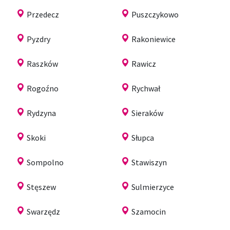
Przedecz
Puszczykowo
Pyzdry
Rakoniewice
Raszków
Rawicz
Rogoźno
Rychwał
Rydzyna
Sieraków
Skoki
Słupca
Sompolno
Stawiszyn
Stęszew
Sulmierzyce
Swarzędz
Szamocin