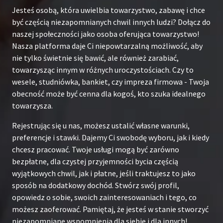
Jesteś osobą, która uwielbia towarzystwo, zabawę i chce
być częścią niezapomnianych chwil innych ludzi? Dołącz do
naszej społeczności jako osoba oferująca towarzystwo!
Nasza platforma daje Ci niepowtarzalną możliwość, aby
nie tylko świetnie się bawić, ale również zarabiać,
towarzysząc innym w różnych uroczystościach. Czy to
wesele, studniówka, bankiet, czy impreza firmowa - Twoja
obecność może być cenna dla kogoś, kto szuka idealnego
towarzysza.
Rejestrując się u nas, możesz ustalić własne warunki,
preferencje i stawki. Dajemy Ci swobodę wyboru, jak i kiedy
chcesz pracować. Twoje usługi mogą być zarówno
bezpłatne, dla czystej przyjemności bycia częścią
wyjątkowych chwil, jak i płatne, jeśli traktujesz to jako
sposób na dodatkowy dochód. Stwórz swój profil,
opowiedz o sobie, swoich zainteresowaniach i tego, co
możesz zaoferować. Pamiętaj, że jesteś w stanie stworzyć
niezapomniane wspomnienia dla siebie i dla innych!