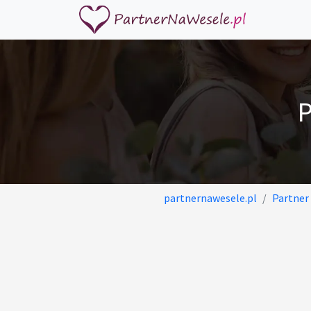
P
partnernawesele.pl
Partner