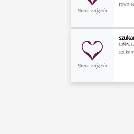
również
szuka
Lublin, L
szukam 