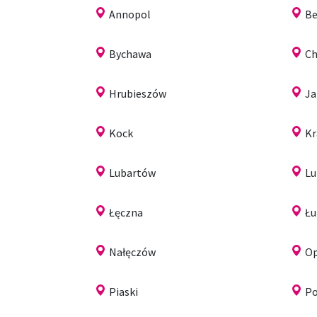
Annopol
Be
Bychawa
C
Hrubieszów
Ja
Kock
Kr
Lubartów
Lu
Łęczna
Ł
Nałęczów
Op
Piaski
Po