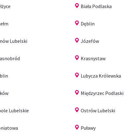
łżyce
Biała Podlaska
hełm
Dęblin
nów Lubelski
Józefów
asnobród
Krasnystaw
blin
Lubycza Królewska
uków
Międzyrzec Podlaski
ole Lubelskie
Ostrów Lubelski
niatowa
Puławy