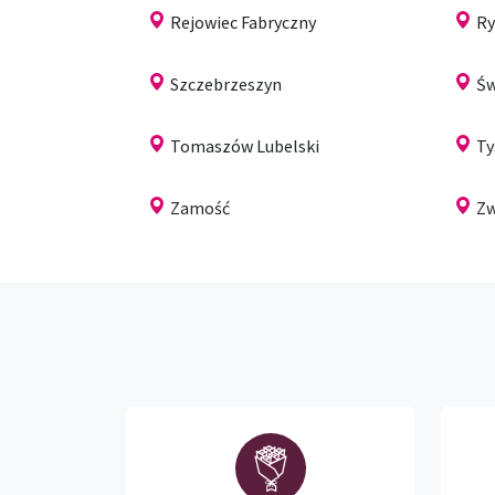
Rejowiec Fabryczny
Ry
Szczebrzeszyn
Św
Tomaszów Lubelski
Ty
Zamość
Zw