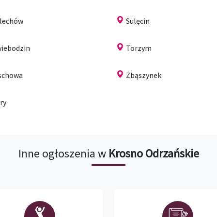
lechów
Sulęcin
iebodzin
Torzym
schowa
Zbąszynek
ry
Inne ogłoszenia w
Krosno Odrzańskie