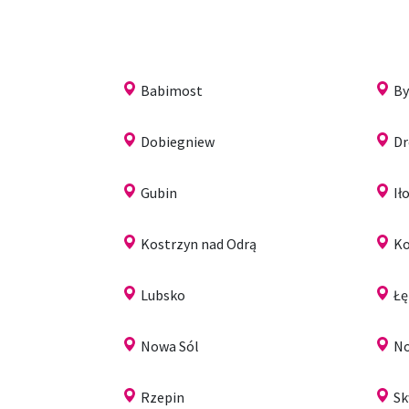
Babimost
By
Dobiegniew
Dr
Gubin
Ił
Kostrzyn nad Odrą
K
Lubsko
Łę
Nowa Sól
No
Rzepin
Sk