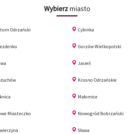
Wybierz
miasto
tom Odrzański
Cybinka
ezdenko
Gorzów Wielkopolski
owa
Jasień
ożuchów
Krosno Odrzańskie
knica
Małomice
we Miasteczko
Nowogród Bobrzański
wierzyna
Sława