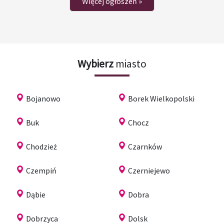
Więcej ogłoszeń »
Wybierz
miasto
Bojanowo
Borek Wielkopolski
Buk
Chocz
Chodzież
Czarnków
Czempiń
Czerniejewo
Dąbie
Dobra
Dobrzyca
Dolsk