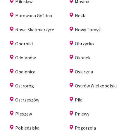
Miłosław
Mosina
Murowana Goślina
Nekla
Nowe Skalmierzyce
Nowy Tomyśl
Oborniki
Obrzycko
Odolanów
Okonek
Opalenica
Osieczna
Ostroróg
Ostrów Wielkopolski
Ostrzeszów
Piła
Pleszew
Pniewy
Pobiedziska
Pogorzela