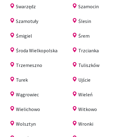
Swarzędz
Szamocin
Szamotuły
Ślesin
Śmigiel
Śrem
Środa Wielkopolska
Trzcianka
Trzemeszno
Tuliszków
Turek
Ujście
Wągrowiec
Wieleń
Wielichowo
Witkowo
Wolsztyn
Wronki