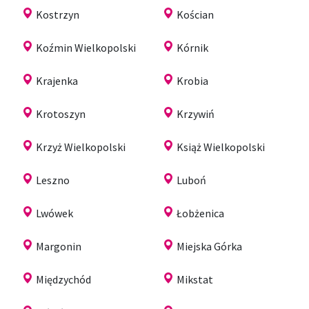
Kostrzyn
Kościan
Koźmin Wielkopolski
Kórnik
Krajenka
Krobia
Krotoszyn
Krzywiń
Krzyż Wielkopolski
Książ Wielkopolski
Leszno
Luboń
Lwówek
Łobżenica
Margonin
Miejska Górka
Międzychód
Mikstat