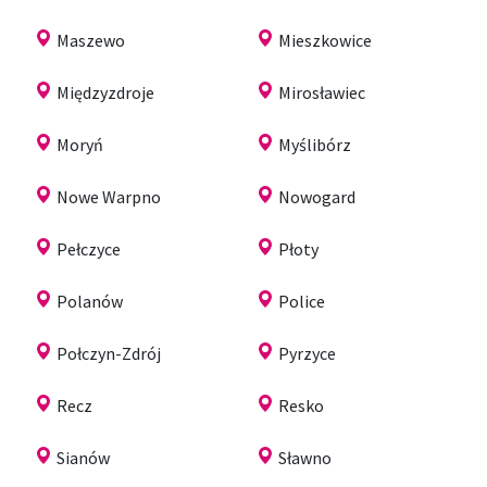
Maszewo
Mieszkowice
Międzyzdroje
Mirosławiec
Moryń
Myślibórz
Nowe Warpno
Nowogard
Pełczyce
Płoty
Polanów
Police
Połczyn-Zdrój
Pyrzyce
Recz
Resko
Sianów
Sławno