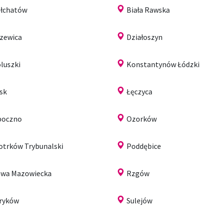
łchatów
Biała Rawska
zewica
Działoszyn
luszki
Konstantynów Łódzki
sk
Łęczyca
poczno
Ozorków
otrków Trybunalski
Poddębice
wa Mazowiecka
Rzgów
ryków
Sulejów