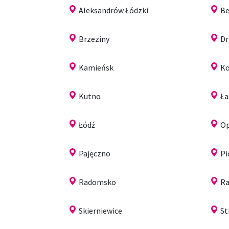
Aleksandrów Łódzki
Be
Brzeziny
Dr
Kamieńsk
Ko
Kutno
Ła
Łódź
O
Pajęczno
Pi
Radomsko
Ra
Skierniewice
St