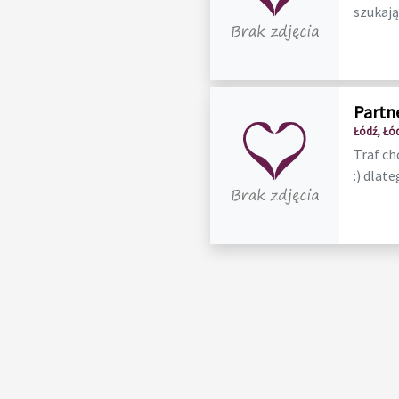
szukają
Partn
Łódź, Łó
Traf ch
:) dlate