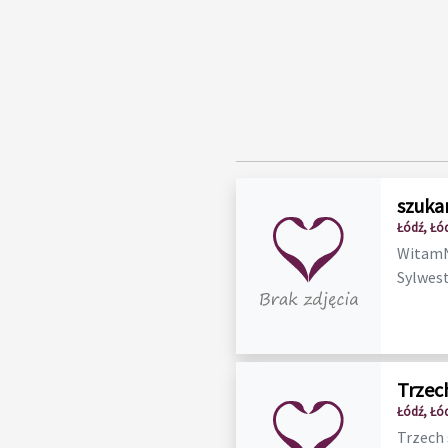
szuka
Łódź, Łó
WitamNi
Sylwestr
Trzec
Łódź, Łó
Trzech 