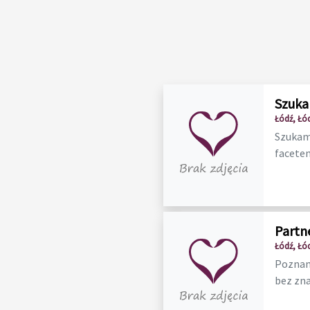
Szuka
Łódź, Łó
Szukam
facetem
Partn
Łódź, Łó
Poznam
bez zna