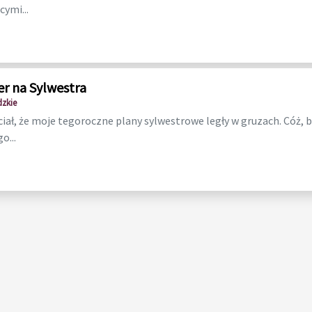
cymi...
er na Sylwestra
dzkie
ciał, że moje tegoroczne plany sylwestrowe legły w gruzach. Cóż, 
go...