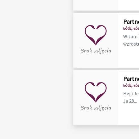
Partn
Łódź, Łó
Witam:)
wzrostu
Partn
Łódź, Łó
Hej:) J
Ja 28...