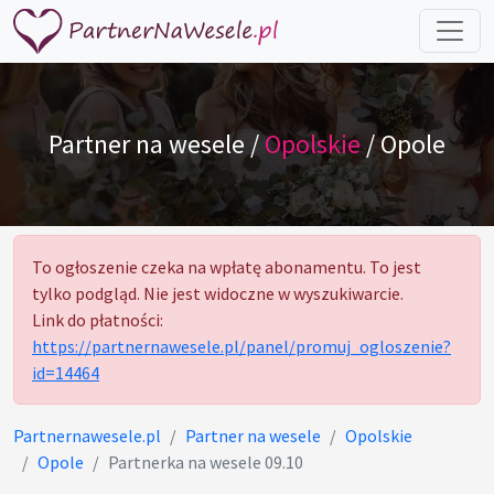
Partner na wesele /
Opolskie
/ Opole
To ogłoszenie czeka na wpłatę abonamentu. To jest
tylko podgląd. Nie jest widoczne w wyszukiwarcie.
Link do płatności:
https://partnernawesele.pl/panel/promuj_ogloszenie?
id=14464
Partnernawesele.pl
Partner na wesele
Opolskie
Opole
Partnerka na wesele 09.10