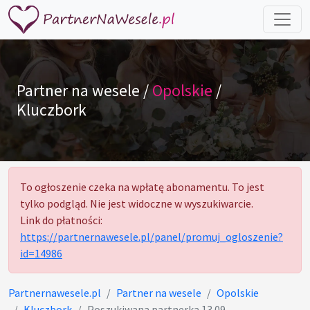
Partner na wesele /
Opolskie
/
Kluczbork
To ogłoszenie czeka na wpłatę abonamentu. To jest
tylko podgląd. Nie jest widoczne w wyszukiwarcie.
Link do płatności:
https://partnernawesele.pl/panel/promuj_ogloszenie?
id=14986
Partnernawesele.pl
Partner na wesele
Opolskie
Kluczbork
Poszukiwana partnerka 13.09