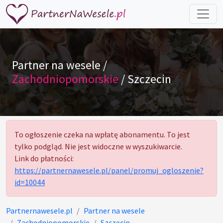
Partner na wesele /
Zachodniopomorskie
/ Szczecin
To ogłoszenie czeka na wpłatę abonamentu. To jest
tylko podgląd. Nie jest widoczne w wyszukiwarcie.
Link do płatności:
https://partnernawesele.pl/panel/promuj_ogloszenie?
id=10044
Partnernawesele.pl
Partner na wesele
Zachodniopomorskie
Szczecin