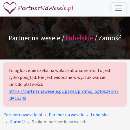
Partner na wesele /
Lubelskie
/ Zamość
To ogłoszenie czeka na wpłatę abonamentu. To jest
tylko podgląd. Nie jest widoczne w wyszukiwarcie.
Link do płatności:
https://partnernawesele.pl/panel/promuj_ogloszenie?
id=15340
Partnernawesele.pl
Partner na wesele
Lubelskie
Zamość
Szukam partnerki na wesele