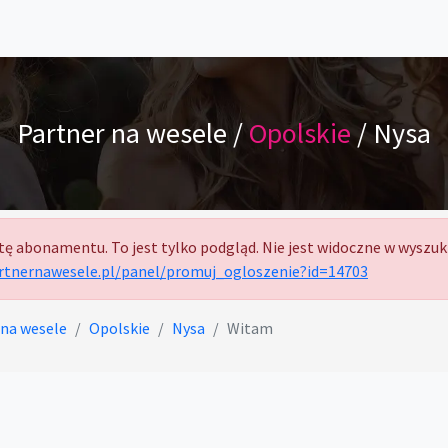
Partner na wesele /
Opolskie
/ Nysa
tę abonamentu. To jest tylko podgląd. Nie jest widoczne w wyszuk
artnernawesele.pl/panel/promuj_ogloszenie?id=14703
 na wesele
Opolskie
Nysa
Witam