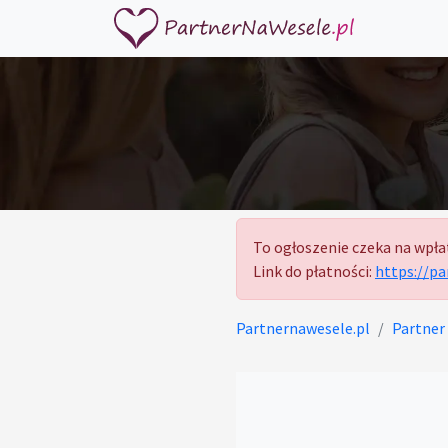
To ogłoszenie czeka na wpła
Link do płatności:
https://p
Partnernawesele.pl
Partner