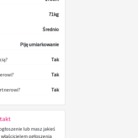
71kg
Średnio
Piję umiarkowanie
cią?
Tak
nerowi?
Tak
rtnerowi?
Tak
takt
ogłoszenie lub masz jakieś
z właścicielem ogłoszenia