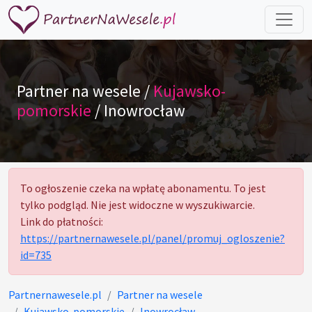
Partner na wesele /
Kujawsko-
pomorskie
/ Inowrocław
To ogłoszenie czeka na wpłatę abonamentu. To jest
tylko podgląd. Nie jest widoczne w wyszukiwarcie.
Link do płatności:
https://partnernawesele.pl/panel/promuj_ogloszenie?
id=735
Partnernawesele.pl
Partner na wesele
Kujawsko-pomorskie
Inowrocław