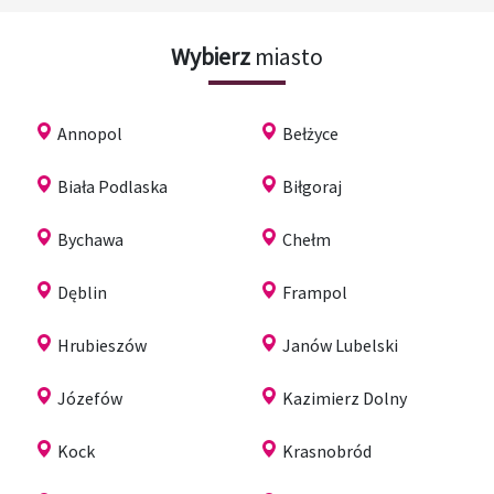
Wybierz
miasto
Annopol
Bełżyce
Biała Podlaska
Biłgoraj
Bychawa
Chełm
Dęblin
Frampol
Hrubieszów
Janów Lubelski
Józefów
Kazimierz Dolny
Kock
Krasnobród