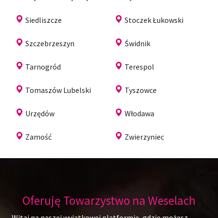
Siedliszcze
Stoczek Łukowski
Szczebrzeszyn
Świdnik
Tarnogród
Terespol
Tomaszów Lubelski
Tyszowce
Urzędów
Włodawa
Zamość
Zwierzyniec
Oferuję Towarzystwo na Weselach
Witaj na naszej wyjątkowej platformie, gdzie możesz