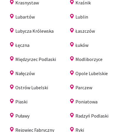
Krasnystaw
Kraśnik
Lubartów
Lublin
Lubycza Królewska
Łaszczów
Łęczna
Łuków
Międzyrzec Podlaski
Modliborzyce
Nałęczów
Opole Lubelskie
Ostrów Lubelski
Parczew
Piaski
Poniatowa
Puławy
Radzyń Podlaski
Rejowiec Fabryczny
Ryki