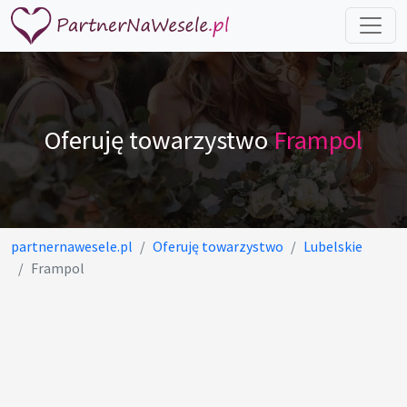
Oferuję towarzystwo
Frampol
partnernawesele.pl
Oferuję towarzystwo
Lubelskie
Frampol