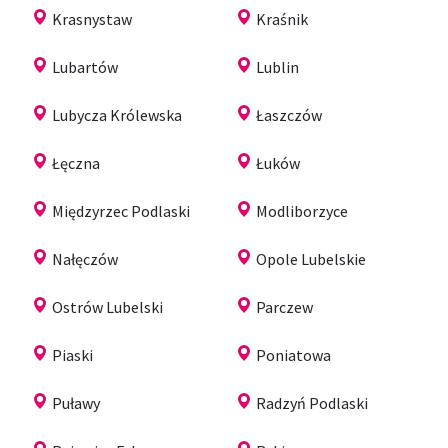
Krasnystaw
Kraśnik
Lubartów
Lublin
Lubycza Królewska
Łaszczów
Łęczna
Łuków
Międzyrzec Podlaski
Modliborzyce
Nałęczów
Opole Lubelskie
Ostrów Lubelski
Parczew
Piaski
Poniatowa
Puławy
Radzyń Podlaski