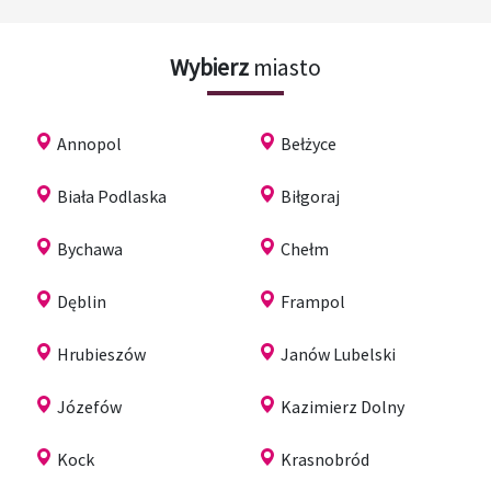
Wybierz
miasto
Annopol
Bełżyce
Biała Podlaska
Biłgoraj
Bychawa
Chełm
Dęblin
Frampol
Hrubieszów
Janów Lubelski
Józefów
Kazimierz Dolny
Kock
Krasnobród