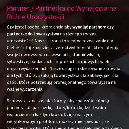
Partner / Partnerka do Wynajęcia na
Różne Uroczystości
Czy jesteś osobą, która chciałaby
wynająć partnera czy
partnerkę do towarzystwa
na różnego rodzaju
uroczystości? Nasza strona to idealne rozwiązanie dla
Ciebie. Tutaj znajdziesz szeroki wybór osób, które oferują
swoje towarzystwo na weselach, studniówkach,
sylwestrze, bankietach, imprezach firmowych i wielu
innych wydarzeniach. Nasze usługi są skierowane zarówno
dla tych, którzy szukają towarzystwa dla zabawy, jak i dla
osób, które potrzebują profesjonalnego towarzysza na
ważne wydarzenia.
Skorzystaj z naszej platformy, aby znaleźć idealnego
partnera lub partnerkę, który/która będzie Twoim
wsparciem na każdym kroku. Dzięki naszym
weryfikowanym profilom, możesz mieć pewność, że
znajdziesz osobę, która spełni Twoje oczekiwania zarówno