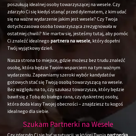
poszukują idealnej osoby towarzyszącej na wesele. Czy
zdarzyło Ci się kiedyś stanąć przed dylematem, z kim udać
się na ważne wydarzenie jakim jest wesele? Czy Twoja
dotychczasowa osoba towarzysząca zrezygnowała w
ostatniej chwili? Nie martw się, jesteśmy tutaj, aby pomóc
Ci znaleźć idealnego
partnera na wesele
, który dopełni
Twój wyjątkowy dzień.
Nasza strona to miejsce, gdzie możesz bez trudu znaleźć
osobę, która będzie Twoim wsparciem na tym ważnym
wydarzeniu. Zapewniamy szeroki wybór kandydatów
gotowych stać się Twoją osobą towarzyszącą na wesele.
Bez względu na to, czy szukasz towarzysza, który będzie
bawił się z Tobą do białego rana, czy dyskretnej osoby,
która doda klasy Twojej obecności – znajdziesz tu kogoś
idealnego dla siebie.
Szukam Partnerki na Wesele
Czy zdarzyło Ci się być w sytuacji, w której Twoja
partnerka