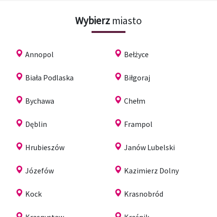
Wybierz
miasto
Annopol
Bełżyce
Biała Podlaska
Biłgoraj
Bychawa
Chełm
Dęblin
Frampol
Hrubieszów
Janów Lubelski
Józefów
Kazimierz Dolny
Kock
Krasnobród
Krasnystaw
Kraśnik