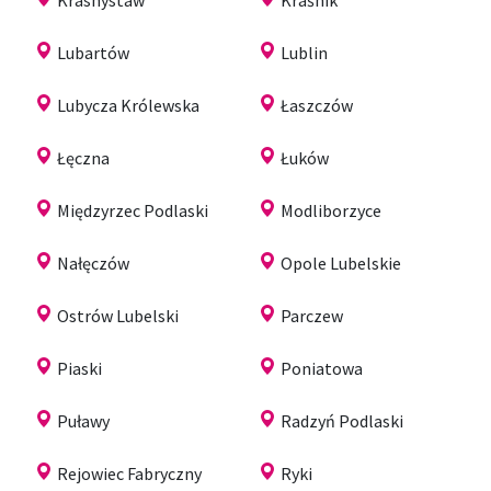
Lubartów
Lublin
Lubycza Królewska
Łaszczów
Łęczna
Łuków
Międzyrzec Podlaski
Modliborzyce
Nałęczów
Opole Lubelskie
Ostrów Lubelski
Parczew
Piaski
Poniatowa
Puławy
Radzyń Podlaski
Rejowiec Fabryczny
Ryki