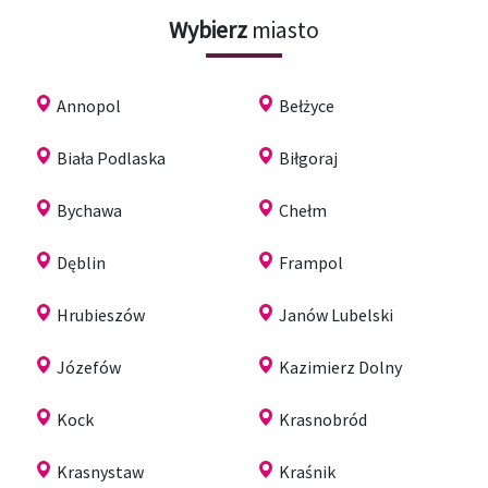
Wybierz
miasto
Annopol
Bełżyce
Biała Podlaska
Biłgoraj
Bychawa
Chełm
Dęblin
Frampol
Hrubieszów
Janów Lubelski
Józefów
Kazimierz Dolny
Kock
Krasnobród
Krasnystaw
Kraśnik