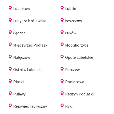
Lubartów
Lublin
Lubycza Królewska
Łaszczów
Łęczna
Łuków
Międzyrzec Podlaski
Modliborzyce
Nałęczów
Opole Lubelskie
Ostrów Lubelski
Parczew
Piaski
Poniatowa
Puławy
Radzyń Podlaski
Rejowiec Fabryczny
Ryki