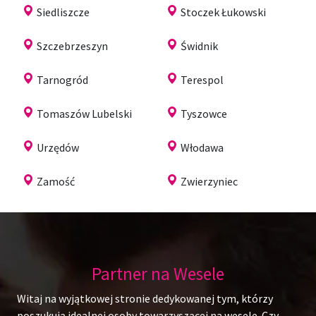
Siedliszcze
Stoczek Łukowski
Szczebrzeszyn
Świdnik
Tarnogród
Terespol
Tomaszów Lubelski
Tyszowce
Urzędów
Włodawa
Zamość
Zwierzyniec
Partner na Wesele
Witaj na wyjątkowej stronie dedykowanej tym, którzy
poszukują idealnej osoby towarzyszącej na wesele. Czy