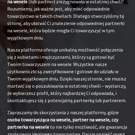
na wesele
(lub partner) zrezygnowała w ostatniej chwili?
Rozumiemy, jak ważne jest, aby mieć odpowiednie
towarzystwo w takich chwilach. Dlatego stworzyliśmy tę
stronę, aby ułatwić Ci znalezienie odpowiedniej partnerki
na wesele, która będzie mogła Ci towarzyszyć w tym
wyjątkowym dniu.
Nasza platforma oferuje unikalną możliwość połączenia
się z kobietami i mężczyznami, którzy są gotowi być
Twoim towarzyszem na wesele. Wszystkie nasze
użytkowniczki są zweryfikowane i gotowe do udziału w
Twoim wyjątkowym dniu. Dzięki naszej stronie, nie musisz
martwić się o poszukiwania w ostatniej chwili – wystarczy,
że wybierzesz profil, który najbardziej Ci odpowiada, i
skontaktujesz się z potencjalną partnerką lub partnerem.
Zapraszamy do skorzystania z naszej platformy, gdzie
osoba towarzysząca na wesele, partner na wesele, czy
partnerka na wesele
to nie tylko możliwość, ale gwarancja
znalezienia idealnego towarzystwa. Daj się ponieść magii