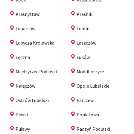
Krasnystaw
Kraśnik
Lubartów
Lublin
Lubycza Królewska
Łaszczów
Łęczna
Łuków
Międzyrzec Podlaski
Modliborzyce
Nałęczów
Opole Lubelskie
Ostrów Lubelski
Parczew
Piaski
Poniatowa
Puławy
Radzyń Podlaski