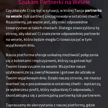
Szukam Partnerki na Wesele
Czy zdarzyło Ci się być w sytuacji, w której Twoja
partnerka
na wesele
(lub partner) zrezygnowała w ostatniej chwili?
Rozumiemy, jak ważne jest, aby mieć odpowiednie
towarzystwo w takich chwilach. Dlatego stworzyliśmy tę
stronę, aby ułatwić Ci znalezienie odpowiedniej partnerki
na wesele, która będzie mogła Ci towarzyszyć w tym
wyjątkowym dniu.
Nasza platforma oferuje unikalną możliwość połączenia
się z kobietami i mężczyznami, którzy są gotowi być
Twoim towarzyszem na wesele. Wszystkie nasze
użytkowniczki są zweryfikowane i gotowe do udziału w
Twoim wyjątkowym dniu. Dzięki naszej stronie, nie musisz
martwić się o poszukiwania w ostatniej chwili – wystarczy,
że wybierzesz profil, który najbardziej Ci odpowiada, i
skontaktujesz się z potencjalną partnerką lub partnerem.
Zapraszamy do skorzystania z naszej platformy, gdzie