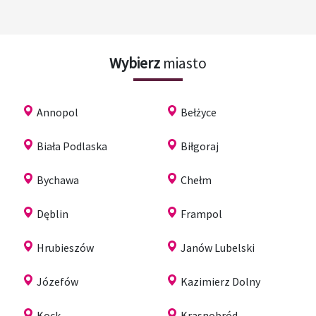
Wybierz
miasto
Annopol
Bełżyce
Biała Podlaska
Biłgoraj
Bychawa
Chełm
Dęblin
Frampol
Hrubieszów
Janów Lubelski
Józefów
Kazimierz Dolny
Kock
Krasnobród