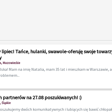
 lipiec! Tańce, hulanki, swawole-oferuję swoje towarz
y
, Mazowieckie
lska! Mam na imię Natalia, mam 35 lat i mieszkam w Warszawie, ale
roblemem...
 partnerów na 27.08 poszukiwanych! :)
 Śląskie
 Poszukujemy dwóch komunikatywnych i lubiących się bawić chłopa