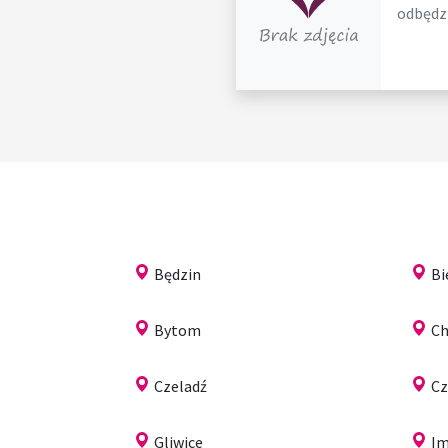
odbędzie
Będzin
Bi
Bytom
C
Czeladź
Cz
Gliwice
Im