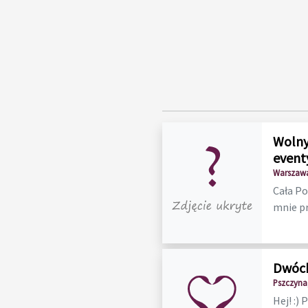
Wolny
event
Warszawa
Cała Po
mnie p
Dwóch
Pszczyna,
Hej! :)