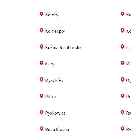
Kalety
Ka
Koniecpol
Ko
Kuźnia Raciborska
Lę
Łazy
Mi
Myszków
Og
Pilica
Po
Pyskowice
Ra
Ruda Śląska
Ry