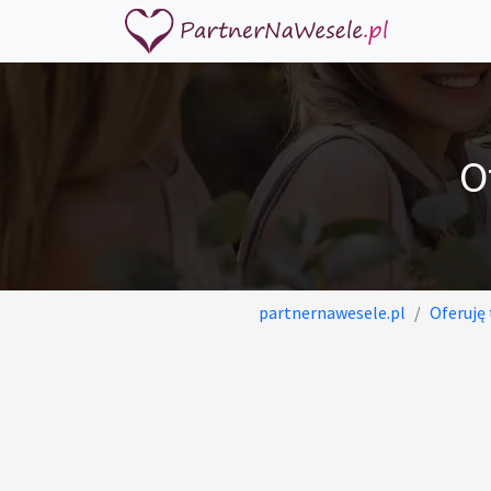
O
partnernawesele.pl
Oferuję