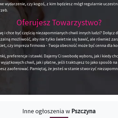
e wydarzenie, czy kogoś, z kim będziesz mógł regularnie uczestn
rzeb.
Oferujesz Towarzystwo?
ę i chce być częścią niezapomnianych chwil innych ludzi? Dołącz d
alną możliwość, aby nie tylko świetnie się bawić, ale również za
kiet, czy impreza firmowa - Twoja obecność może być cenna dla ko
unki, preferencje i stawki. Dajemy Ci swobodę wyboru, jak i kiedy 
 wyjątkowych chwil, jak i płatne, jeśli traktujesz to jako sposób 
esz zaoferować. Pamiętaj, że jesteś w stanie stworzyć niezapomni
Inne ogłoszenia w
Pszczyna