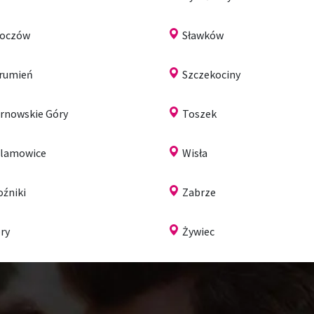
koczów
Sławków
rumień
Szczekociny
rnowskie Góry
Toszek
lamowice
Wisła
źniki
Zabrze
ry
Żywiec