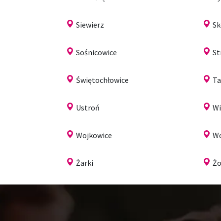
Siewierz
S
Sośnicowice
St
Świętochłowice
Ta
Ustroń
Wi
Wojkowice
Wo
Żarki
Żo