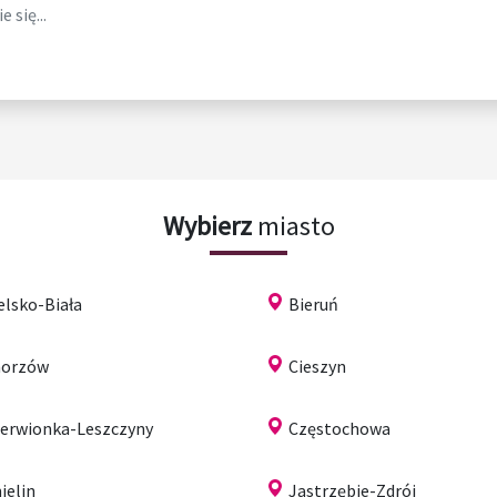
 się...
Wybierz
miasto
elsko-Biała
Bieruń
horzów
Cieszyn
erwionka-Leszczyny
Częstochowa
ielin
Jastrzębie-Zdrój