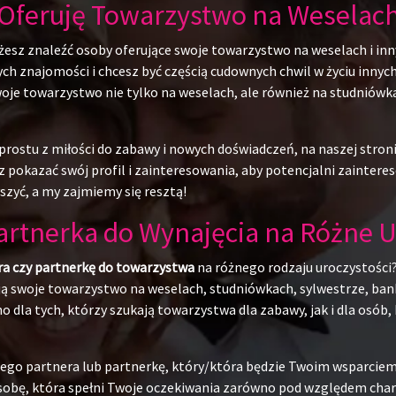
Oferuję Towarzystwo na Weselac
żesz znaleźć osoby oferujące swoje towarzystwo na weselach i inn
 znajomości i chcesz być częścią cudownych chwil w życiu innych l
swoje towarzystwo nie tylko na weselach, ale również na studniów
rostu z miłości do zabawy i nowych doświadczeń, na naszej stroni
 pokazać swój profil i zainteresowania, aby potencjalni zainteres
szyć, a my zajmiemy się resztą!
Partnerka do Wynajęcia na Różne U
ra czy partnerkę do towarzystwa
na różnego rodzaju uroczystości?
ują swoje towarzystwo na weselach, studniówkach, sylwestrze, ban
o dla tych, którzy szukają towarzystwa dla zabawy, jak i dla osó
alnego partnera lub partnerkę, który/która będzie Twoim wsparci
obę, która spełni Twoje oczekiwania zarówno pod względem charak