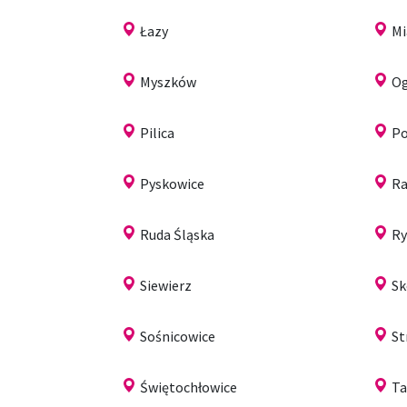
Łazy
Mi
Myszków
Og
Pilica
Po
Pyskowice
Ra
Ruda Śląska
Ry
Siewierz
S
Sośnicowice
St
Świętochłowice
Ta