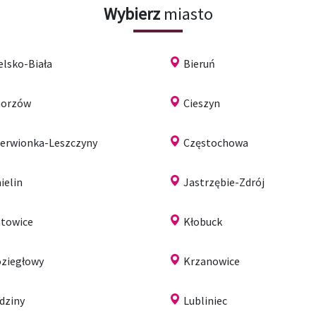
Wybierz
miasto
elsko-Biała
Bieruń
horzów
Cieszyn
erwionka-Leszczyny
Częstochowa
ielin
Jastrzębie-Zdrój
towice
Kłobuck
ziegłowy
Krzanowice
dziny
Lubliniec