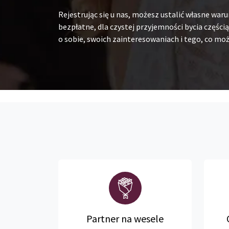
Rejestrując się u nas, możesz ustalić własne war
bezpłatne, dla czystej przyjemności bycia częścią
o sobie, swoich zainteresowaniach i tego, co moż
Partner na wesele