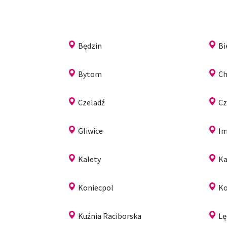
Będzin
Bi
Bytom
C
Czeladź
Cz
Gliwice
Im
Kalety
Ka
Koniecpol
Ko
Kuźnia Raciborska
Lę