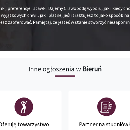
unki, preferencje i stawki. Dajemy Ci swobodę wyboru, jak i kiedy 
 wyjątkowych chwil, jak i płatne, jeśli traktujesz to jako sposób 
esz zaoferować. Pamiętaj, że jesteś w stanie stworzyć niezapomni
Inne ogłoszenia w
Bieruń
Oferuję towarzystwo
Partner na studniów