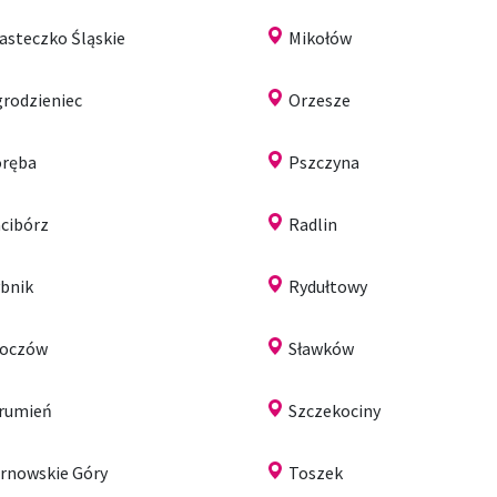
asteczko Śląskie
Mikołów
rodzieniec
Orzesze
ręba
Pszczyna
cibórz
Radlin
bnik
Rydułtowy
koczów
Sławków
rumień
Szczekociny
rnowskie Góry
Toszek