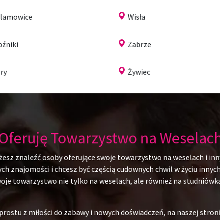
lamowice
Wisła
źniki
Zabrze
ry
Żywiec
Oferuję Towarzystwo na Weselac
żesz znaleźć osoby oferujące swoje towarzystwo na weselach i inn
 znajomości i chcesz być częścią cudownych chwil w życiu innych l
swoje towarzystwo nie tylko na weselach, ale również na studniów
rostu z miłości do zabawy i nowych doświadczeń, na naszej stroni