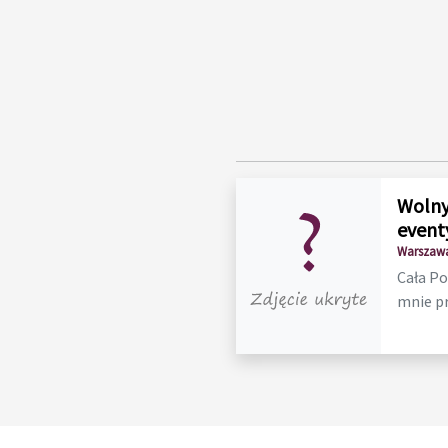
Wolny
event
Warszawa
Cała Po
mnie p