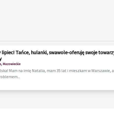
 lipiec! Tańce, hulanki, swawole-oferuję swoje towarz
y
, Mazowieckie
lska! Mam na imię Natalia, mam 35 lat i mieszkam w Warszawie, ale
roblemem...