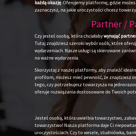
każdą okazję
. Oferujemy platformę, gdzie możesz
zaznaczysz, na jakie uroczystości chcesz towarzy
Partner / 
Czy jesteś osobą, która chciałaby
wynająć partne
Tutaj znajdziesz szeroki wybór osób, które ofer
wydarzeniach. Nasze usługi są skierowane zarówn
na ważne wydarzenia.
Skorzystaj z naszej platformy, aby znaleźć ide
profilom, możesz mieć pewność, że znajdziesz os
tego, czy potrzebujesz towarzysza na jednorazow
oferuje rozwiązania dostosowane do Twoich pot
Jesteś osobą, która uwielbia towarzystwo, zabaw
towarzystwo! Nasza platforma daje Ci niepowtarz
uroczystościach. Czy to wesele, studniówka, ban