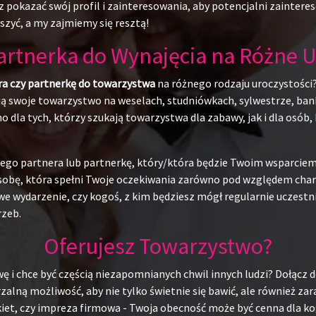
 pokazać swój profil i zainteresowania, aby potencjalni zainteres
szyć, a my zajmiemy się resztą!
Partnerka do Wynajęcia na Różne U
ra czy partnerkę do towarzystwa
na różnego rodzaju uroczystości?
ują swoje towarzystwo na weselach, studniówkach, sylwestrze, ban
o dla tych, którzy szukają towarzystwa dla zabawy, jak i dla osó
alnego partnera lub partnerkę, który/która będzie Twoim wsparci
obę, która spełni Twoje oczekiwania zarówno pod względem charak
e wydarzenie, czy kogoś, z kim będziesz mógł regularnie uczestn
rzeb.
Oferujesz Towarzystwo?
ę i chce być częścią niezapomnianych chwil innych ludzi? Dołącz d
alną możliwość, aby nie tylko świetnie się bawić, ale również za
kiet, czy impreza firmowa - Twoja obecność może być cenna dla ko