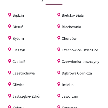
Będzin
Bielsko-Biała
Bieruń
Blachownia
Bytom
Chorzów
Cieszyn
Czechowice-Dziedzice
Czeladź
Czerwionka-Leszczyny
Częstochowa
Dąbrowa Górnicza
Gliwice
Imielin
Jastrzębie-Zdrój
Jaworzno
Kalety
Katowice