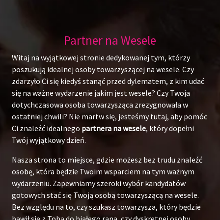
Partner na Wesele
Witaj na wyjątkowej stronie dedykowanej tym, którzy
poszukują idealnej osoby towarzyszącej na wesele. Czy
zdarzyło Ci się kiedyś stanąć przed dylematem, z kim udać
się na ważne wydarzenie jakim jest wesele? Czy Twoja
dotychczasowa osoba towarzysząca zrezygnowała w
ostatniej chwili? Nie martw się, jesteśmy tutaj, aby pomóc
Ci znaleźć idealnego
partnera na wesele
, który dopełni
Twój wyjątkowy dzień.
Nasza strona to miejsce, gdzie możesz bez trudu znaleźć
osobę, która będzie Twoim wsparciem na tym ważnym
wydarzeniu. Zapewniamy szeroki wybór kandydatów
gotowych stać się Twoją osobą towarzyszącą na wesele.
Bez względu na to, czy szukasz towarzysza, który będzie
bawił się z Tobą do białego rana, czy dyskretnej osoby,