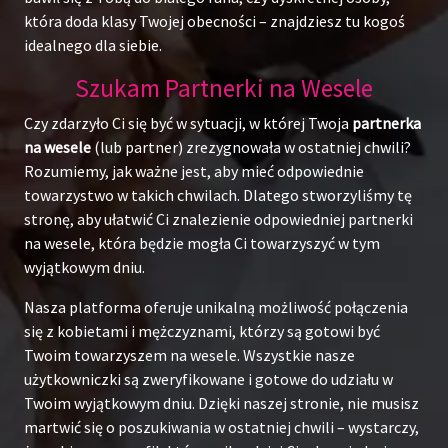
która doda klasy Twojej obecności – znajdziesz tu kogoś
idealnego dla siebie.
Szukam Partnerki na Wesele
Czy zdarzyło Ci się być w sytuacji, w której Twoja
partnerka
na wesele
(lub partner) zrezygnowała w ostatniej chwili?
Rozumiemy, jak ważne jest, aby mieć odpowiednie
towarzystwo w takich chwilach. Dlatego stworzyliśmy tę
stronę, aby ułatwić Ci znalezienie odpowiedniej partnerki
na wesele, która będzie mogła Ci towarzyszyć w tym
wyjątkowym dniu.
Nasza platforma oferuje unikalną możliwość połączenia
się z kobietami i mężczyznami, którzy są gotowi być
Twoim towarzyszem na wesele. Wszystkie nasze
użytkowniczki są zweryfikowane i gotowe do udziału w
Twoim wyjątkowym dniu. Dzięki naszej stronie, nie musisz
martwić się o poszukiwania w ostatniej chwili – wystarczy,