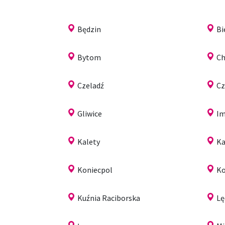
Będzin
Bi
Bytom
C
Czeladź
Cz
Gliwice
Im
Kalety
Ka
Koniecpol
Ko
Kuźnia Raciborska
Lę