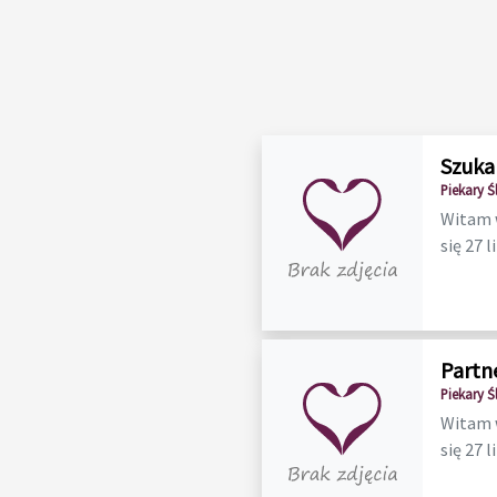
Szuka
Piekary Śl
Witam w
się 27 l
Partne
Piekary Śl
Witam w
się 27 l