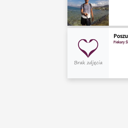
Poszu
Piekary Śl