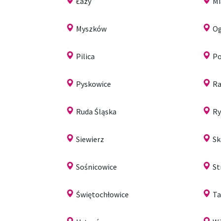
Łazy
Mi
Myszków
Og
Pilica
Po
Pyskowice
Ra
Ruda Śląska
Ry
Siewierz
S
Sośnicowice
St
Świętochłowice
Ta