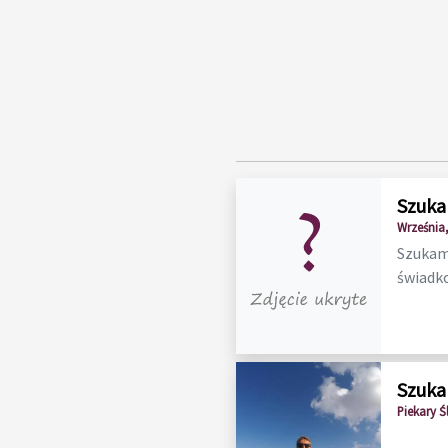
Szuka
Września,
Szukam 
świadko
Szuka
Piekary Śl