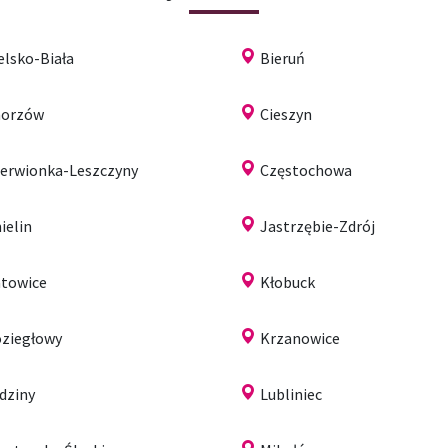
elsko-Biała
Bieruń
horzów
Cieszyn
erwionka-Leszczyny
Częstochowa
ielin
Jastrzębie-Zdrój
towice
Kłobuck
ziegłowy
Krzanowice
dziny
Lubliniec