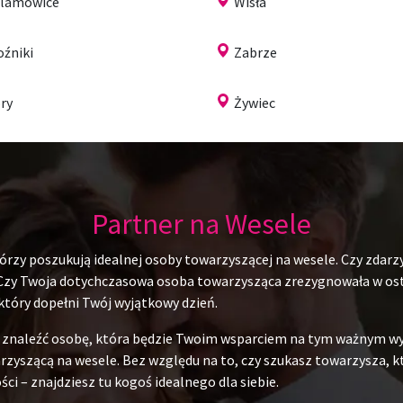
lamowice
Wisła
źniki
Zabrze
ry
Żywiec
Partner na Wesele
rzy poszukują idealnej osoby towarzyszącej na wesele. Czy zdarzy
 Czy Twoja dotychczasowa osoba towarzysząca zrezygnowała w ostat
 który dopełni Twój wyjątkowy dzień.
du znaleźć osobę, która będzie Twoim wsparciem na tym ważnym w
yszącą na wesele. Bez względu na to, czy szukasz towarzysza, któr
ci – znajdziesz tu kogoś idealnego dla siebie.