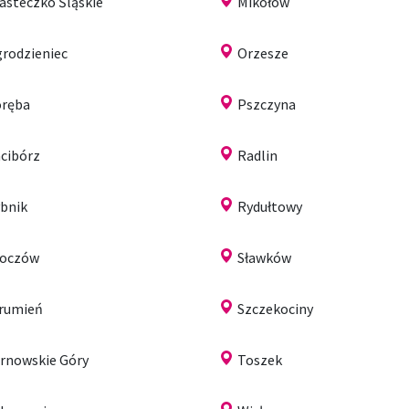
asteczko Śląskie
Mikołów
rodzieniec
Orzesze
ręba
Pszczyna
cibórz
Radlin
bnik
Rydułtowy
koczów
Sławków
rumień
Szczekociny
rnowskie Góry
Toszek