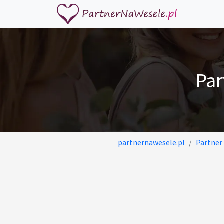
Par
partnernawesele.pl
Partner