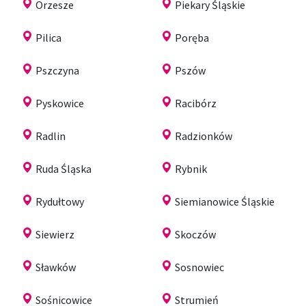
Orzesze
Piekary Śląskie
Pilica
Poręba
Pszczyna
Pszów
Pyskowice
Racibórz
Radlin
Radzionków
Ruda Śląska
Rybnik
Rydułtowy
Siemianowice Śląskie
Siewierz
Skoczów
Sławków
Sosnowiec
Sośnicowice
Strumień