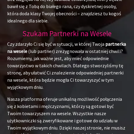
bawił się z Tobą do białego rana, czy dyskretnej osoby,
która doda klasy Twojej obecności – znajdziesz tu kogoś
idealnego dla siebie.
Szukam Partnerki na Wesele
Czy zdarzyło Ci się być w sytuacji, w której Twoja
partnerka
na wesele
(lub partner) zrezygnowała w ostatniej chwili?
Rozumiemy, jak ważne jest, aby mieć odpowiednie
towarzystwo w takich chwilach. Dlatego stworzyliśmy tę
stronę, aby ułatwić Ci znalezienie odpowiedniej partnerki
na wesele, która będzie mogła Ci towarzyszyć w tym
wyjątkowym dniu.
Nasza platforma oferuje unikalną możliwość połączenia
się z kobietami i mężczyznami, którzy są gotowi być
Twoim towarzyszem na wesele. Wszystkie nasze
użytkowniczki są zweryfikowane i gotowe do udziału w
Twoim wyjątkowym dniu. Dzięki naszej stronie, nie musisz