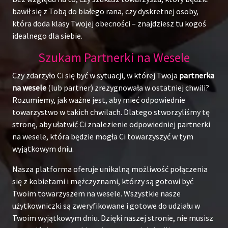
bawił się z Tobą do białego rana, czy dyskretnej osoby,
która doda klasy Twojej obecności – znajdziesz tu kogoś
idealnego dla siebie.
Szukam Partnerki na Wesele
Czy zdarzyło Ci się być w sytuacji, w której Twoja
partnerka
na wesele
(lub partner) zrezygnowała w ostatniej chwili?
Rozumiemy, jak ważne jest, aby mieć odpowiednie
towarzystwo w takich chwilach. Dlatego stworzyliśmy tę
stronę, aby ułatwić Ci znalezienie odpowiedniej partnerki
na wesele, która będzie mogła Ci towarzyszyć w tym
wyjątkowym dniu.
Nasza platforma oferuje unikalną możliwość połączenia
się z kobietami i mężczyznami, którzy są gotowi być
Twoim towarzyszem na wesele. Wszystkie nasze
użytkowniczki są zweryfikowane i gotowe do udziału w
Twoim wyjątkowym dniu. Dzięki naszej stronie, nie musisz