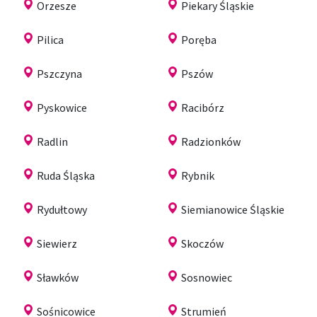
Orzesze
Piekary Śląskie
Pilica
Poręba
Pszczyna
Pszów
Pyskowice
Racibórz
Radlin
Radzionków
Ruda Śląska
Rybnik
Rydułtowy
Siemianowice Śląskie
Siewierz
Skoczów
Sławków
Sosnowiec
Sośnicowice
Strumień