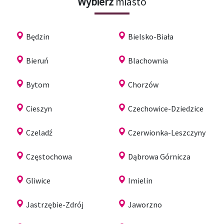
Wybierz
miasto
Będzin
Bielsko-Biała
Bieruń
Blachownia
Bytom
Chorzów
Cieszyn
Czechowice-Dziedzice
Czeladź
Czerwionka-Leszczyny
Częstochowa
Dąbrowa Górnicza
Gliwice
Imielin
Jastrzębie-Zdrój
Jaworzno