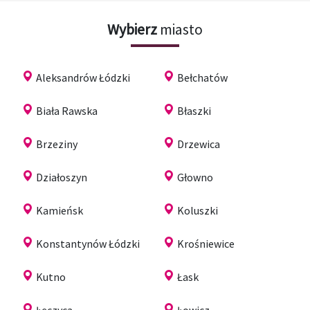
Wybierz
miasto
Aleksandrów Łódzki
Bełchatów
Biała Rawska
Błaszki
Brzeziny
Drzewica
Działoszyn
Głowno
Kamieńsk
Koluszki
Konstantynów Łódzki
Krośniewice
Kutno
Łask
Łęczyca
Łowicz