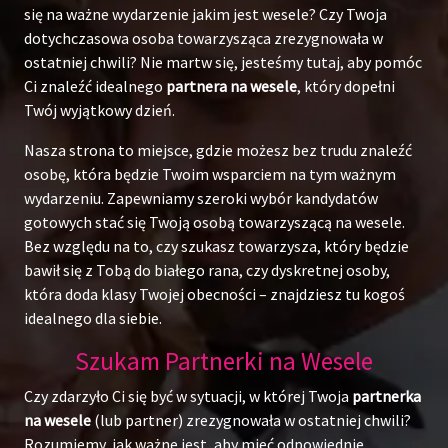
się na ważne wydarzenie jakim jest wesele? Czy Twoja
dotychczasowa osoba towarzysząca zrezygnowała w
ostatniej chwili? Nie martw się, jesteśmy tutaj, aby pomóc
Ci znaleźć idealnego
partnera na wesele
, który dopełni
Twój wyjątkowy dzień.
Nasza strona to miejsce, gdzie możesz bez trudu znaleźć
osobę, która będzie Twoim wsparciem na tym ważnym
wydarzeniu. Zapewniamy szeroki wybór kandydatów
gotowych stać się Twoją osobą towarzyszącą na wesele.
Bez względu na to, czy szukasz towarzysza, który będzie
bawił się z Tobą do białego rana, czy dyskretnej osoby,
która doda klasy Twojej obecności – znajdziesz tu kogoś
idealnego dla siebie.
Szukam Partnerki na Wesele
Czy zdarzyło Ci się być w sytuacji, w której Twoja
partnerka
na wesele
(lub partner) zrezygnowała w ostatniej chwili?
Rozumiemy, jak ważne jest, aby mieć odpowiednie