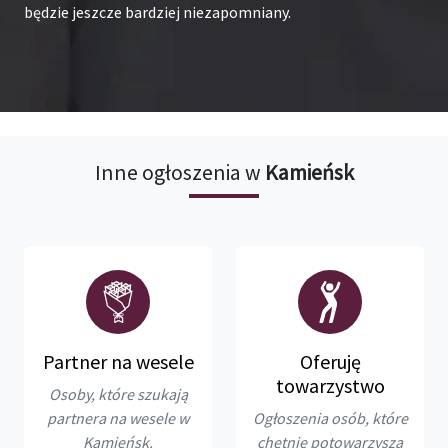
będzie jeszcze bardziej niezapomniany.
Inne ogłoszenia w
Kamieńsk
Partner na wesele
Oferuję
towarzystwo
Osoby, które szukają
partnera na wesele w
Ogłoszenia osób, które
Kamieńsk.
chętnie potowarzyszą