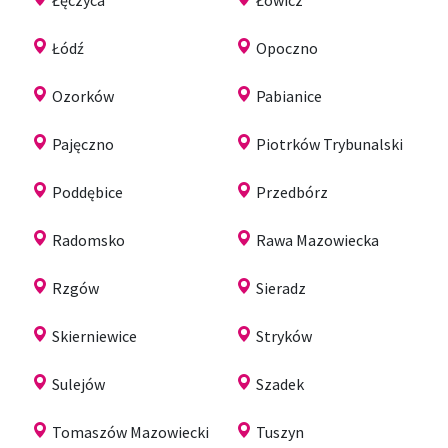
Łódź
Opoczno
Ozorków
Pabianice
Pajęczno
Piotrków Trybunalski
Poddębice
Przedbórz
Radomsko
Rawa Mazowiecka
Rzgów
Sieradz
Skierniewice
Stryków
Sulejów
Szadek
Tomaszów Mazowiecki
Tuszyn