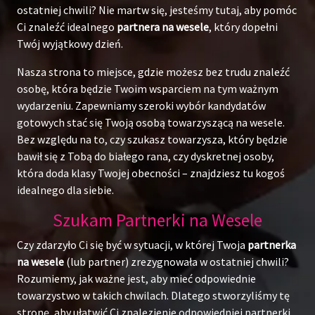
ostatniej chwili? Nie martw się, jesteśmy tutaj, aby pomóc
Ci znaleźć idealnego
partnera na wesele
, który dopełni
Twój wyjątkowy dzień.
Nasza strona to miejsce, gdzie możesz bez trudu znaleźć
osobę, która będzie Twoim wsparciem na tym ważnym
wydarzeniu. Zapewniamy szeroki wybór kandydatów
gotowych stać się Twoją osobą towarzyszącą na wesele.
Bez względu na to, czy szukasz towarzysza, który będzie
bawił się z Tobą do białego rana, czy dyskretnej osoby,
która doda klasy Twojej obecności – znajdziesz tu kogoś
idealnego dla siebie.
Szukam Partnerki na Wesele
Czy zdarzyło Ci się być w sytuacji, w której Twoja
partnerka
na wesele
(lub partner) zrezygnowała w ostatniej chwili?
Rozumiemy, jak ważne jest, aby mieć odpowiednie
towarzystwo w takich chwilach. Dlatego stworzyliśmy tę
stronę, aby ułatwić Ci znalezienie odpowiedniej partnerki