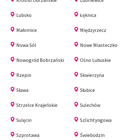
Lubsko
Łęknica
Małomice
Międzyrzecz
Nowa Sól
Nowe Miasteczko
Nowogród Bobrzański
Ośno Lubuskie
Rzepin
Skwierzyna
Sława
Słubice
Strzelce Krajeńskie
Sulechów
Sulęcin
Szlichtyngowa
Szprotawa
Świebodzin