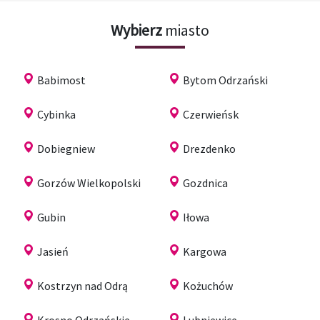
Wybierz
miasto
Babimost
Bytom Odrzański
Cybinka
Czerwieńsk
Dobiegniew
Drezdenko
Gorzów Wielkopolski
Gozdnica
Gubin
Iłowa
Jasień
Kargowa
Kostrzyn nad Odrą
Kożuchów
Krosno Odrzańskie
Lubniewice