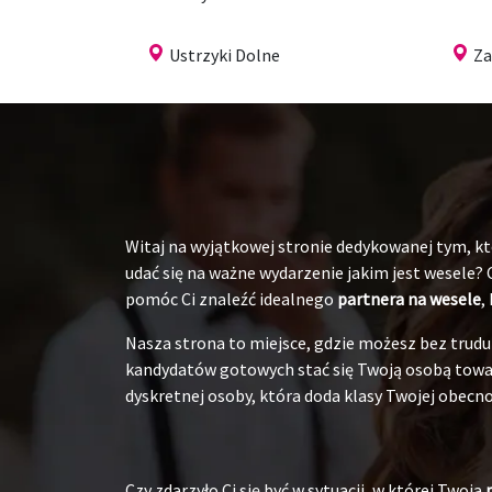
Ustrzyki Dolne
Za
Witaj na wyjątkowej stronie dedykowanej tym, któ
udać się na ważne wydarzenie jakim jest wesele?
pomóc Ci znaleźć idealnego
partnera na wesele
,
Nasza strona to miejsce, gdzie możesz bez tru
kandydatów gotowych stać się Twoją osobą towarz
dyskretnej osoby, która doda klasy Twojej obecnoś
Czy zdarzyło Ci się być w sytuacji, w której Twoja