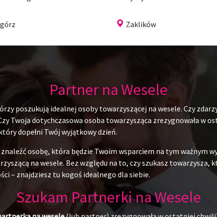
górz
Zaklików
Partner na Wesele
rzy poszukują idealnej osoby towarzyszącej na wesele. Czy zdarzy
 Czy Twoja dotychczasowa osoba towarzysząca zrezygnowała w ostat
 który dopełni Twój wyjątkowy dzień.
du znaleźć osobę, która będzie Twoim wsparciem na tym ważnym w
yszącą na wesele. Bez względu na to, czy szukasz towarzysza, któr
ci – znajdziesz tu kogoś idealnego dla siebie.
Szukam Partnerki na Wesele
partnerka na wesele
(lub partner) zrezygnowała w ostatniej chwili