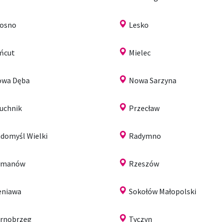
osno
Lesko
ńcut
Mielec
owa Dęba
Nowa Sarzyna
uchnik
Przecław
domyśl Wielki
Radymno
ymanów
Rzeszów
eniawa
Sokołów Małopolski
rnobrzeg
Tyczyn