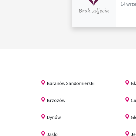
14 wrze
Baranów Sandomierski
Bł
Brzozów
Ci
Dynów
Gł
Jasło
Je