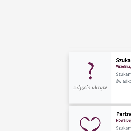
Szuka
Września,
Szukam 
świadko
Partn
Nowa Dęb
Szukam 