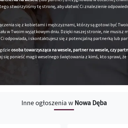
ego stworzyliśmy tę stronę, aby ułatwić Ci znalezienie odpowiedni
ączenia się z kobietami i mężczyznami, którzy są gotowi być Tw
łu w Twoim wyjątkowym dniu. Dzięki naszej stronie, nie musisz ma
j Ci odpowiada, i skontaktujesz się z potencjalną partnerką lub pa
 gdzie
osoba towarzysząca na wesele, partner na wesele, czy part
j się ponieść magii weselnego świętowania z kimś, kto sprawi, że 
Inne ogłoszenia w
Nowa Dęba