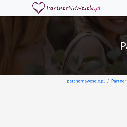
P
partnernawesele.pl
Partner