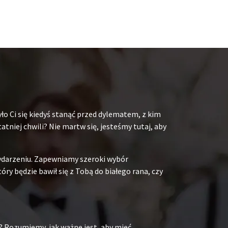
ło Ci się kiedyś stanąć przed dylematem, z kim
niej chwili? Nie martw się, jesteśmy tutaj, aby
ydarzeniu. Zapewniamy szeroki wybór
y będzie bawił się z Tobą do białego rana, czy
? Rozumiemy, jak ważne jest, aby mieć