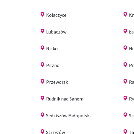
Kołaczyce
Kr
Lubaczów
Ła
Nisko
N
Pilzno
Pr
Przeworsk
Ra
Rudnik nad Sanem
R
Sędziszów Małopolski
Si
Strzyżów
Ta