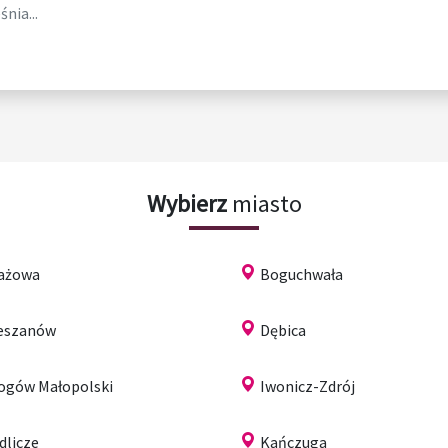
śnia...
Wybierz
miasto
ażowa
Boguchwała
eszanów
Dębica
ogów Małopolski
Iwonicz-Zdrój
dlicze
Kańczuga