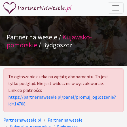
Partner na wesele /
Kujawsko-
pomorskie
/ Bydgoszcz
To ogłoszenie czeka na wpłatę abonamentu. To jest
tylko podgląd. Nie jest widoczne w wyszukiwarcie.
Link do płatności:
https://partnernawesele.pl/panel/promuj_ogloszenie?
id=14708
Partnernawesele.pl
Partner na wesele
Kujawsko-pomorskie
Bydgoszcz