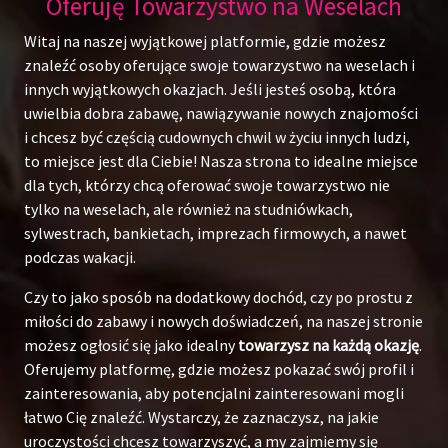
Oferuję Towarzystwo na Weselach
Witaj na naszej wyjątkowej platformie, gdzie możesz
znaleźć osoby oferujące swoje towarzystwo na weselach i
innych wyjątkowych okazjach. Jeśli jesteś osobą, która
uwielbia dobra zabawę, nawiązywanie nowych znajomości
i chcesz być częścią cudownych chwil w życiu innych ludzi,
to miejsce jest dla Ciebie! Nasza strona to idealne miejsce
dla tych, którzy chcą oferować swoje towarzystwo nie
tylko na weselach, ale również na studniówkach,
sylwestrach, bankietach, imprezach firmowych, a nawet
podczas wakacji.
Czy to jako sposób na dodatkowy dochód, czy po prostu z
miłości do zabawy i nowych doświadczeń, na naszej stronie
możesz ogłosić się jako idealny
towarzysz na każdą okazję
.
Oferujemy platformę, gdzie możesz pokazać swój profil i
zainteresowania, aby potencjalni zainteresowani mogli
łatwo Cię znaleźć. Wystarczy, że zaznaczysz, na jakie
uroczystości chcesz towarzyszyć, a my zajmiemy się