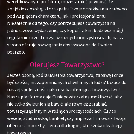
weryfikowanym profilom, możesz mieć pewność, że
znajdziesz osobę, która spełni Twoje oczekiwania zarówno
pod względem charakteru, jak i profesjonalizmu.
Niezależnie od tego, czy potrzebujesz towarzysza na
jednorazowe wydarzenie, czy kogoś, z kim będziesz mógł
regularnie uczestniczyć w różnych uroczystościach, nasza
strona oferuje rozwiązania dostosowane do Twoich
potrzeb.
Oferujesz Towarzystwo?
Jesteś osobą, która uwielbia towarzystwo, zabawę i chce
być częścią niezapomnianych chwil innych ludzi? Dołącz do
naszej społeczności jako osoba oferująca towarzystwo!
Nasza platforma daje Ci niepowtarzalną możliwość, aby
nie tylko świetnie się bawić, ale również zarabiać,
towarzysząc innym w różnych uroczystościach. Czy to
wesele, studniówka, bankiet, czy impreza firmowa - Twoja
obecność może być cenna dla kogoś, kto szuka idealnego
towarzysza.