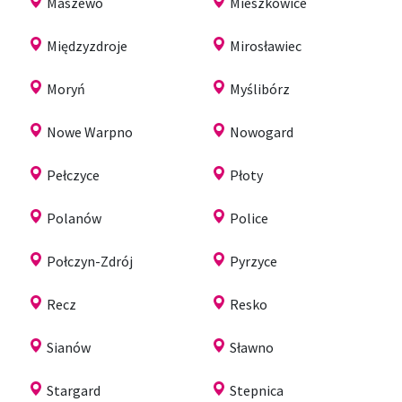
Maszewo
Mieszkowice
Międzyzdroje
Mirosławiec
Moryń
Myślibórz
Nowe Warpno
Nowogard
Pełczyce
Płoty
Polanów
Police
Połczyn-Zdrój
Pyrzyce
Recz
Resko
Sianów
Sławno
Stargard
Stepnica