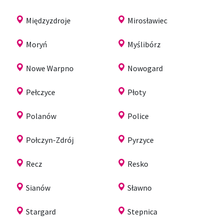
Międzyzdroje
Mirosławiec
Moryń
Myślibórz
Nowe Warpno
Nowogard
Pełczyce
Płoty
Polanów
Police
Połczyn-Zdrój
Pyrzyce
Recz
Resko
Sianów
Sławno
Stargard
Stepnica