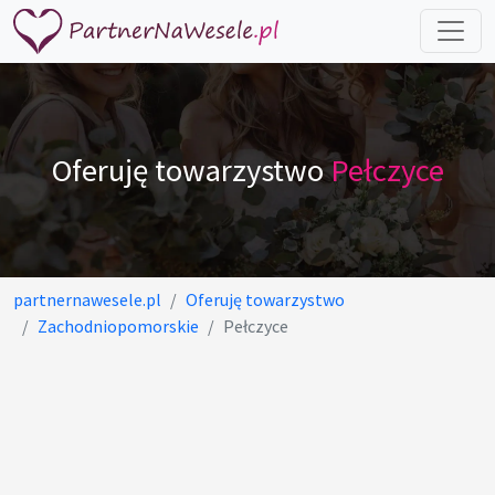
Oferuję towarzystwo
Pełczyce
partnernawesele.pl
Oferuję towarzystwo
Zachodniopomorskie
Pełczyce