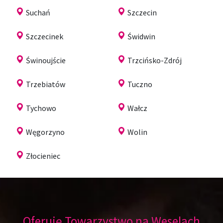
Suchań
Szczecin
Szczecinek
Świdwin
Świnoujście
Trzcińsko-Zdrój
Trzebiatów
Tuczno
Tychowo
Wałcz
Węgorzyno
Wolin
Złocieniec
Oferuję Towarzystwo na Weselach