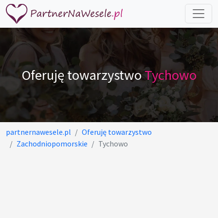
Oferuję towarzystwo
Tychowo
partnernawesele.pl
Oferuję towarzystwo
Zachodniopomorskie
Tychowo