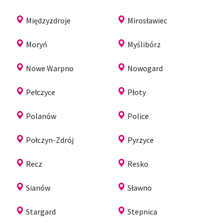
Międzyzdroje
Mirosławiec
Moryń
Myślibórz
Nowe Warpno
Nowogard
Pełczyce
Płoty
Polanów
Police
Połczyn-Zdrój
Pyrzyce
Recz
Resko
Sianów
Sławno
Stargard
Stepnica