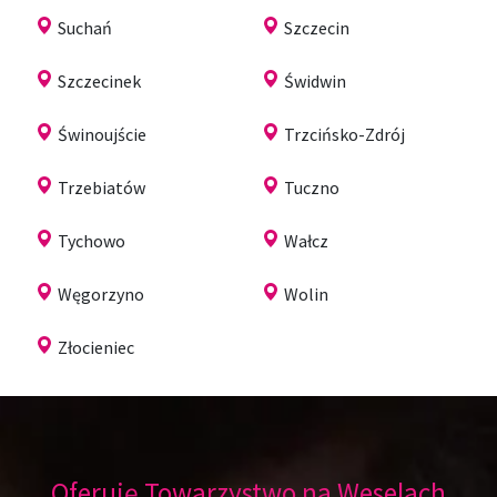
Suchań
Szczecin
Szczecinek
Świdwin
Świnoujście
Trzcińsko-Zdrój
Trzebiatów
Tuczno
Tychowo
Wałcz
Węgorzyno
Wolin
Złocieniec
Oferuję Towarzystwo na Weselach