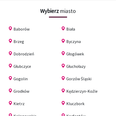
Wybierz
miasto
Baborów
Biała
Brzeg
Byczyna
Dobrodzień
Głogówek
Głubczyce
Głuchołazy
Gogolin
Gorzów Śląski
Grodków
Kędzierzyn-Koźle
Kietrz
Kluczbork
Kolonowskie
Korfantów