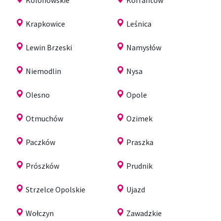
Krapkowice
Leśnica
Lewin Brzeski
Namysłów
Niemodlin
Nysa
Olesno
Opole
Otmuchów
Ozimek
Paczków
Praszka
Prószków
Prudnik
Strzelce Opolskie
Ujazd
Wołczyn
Zawadzkie