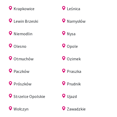
Krapkowice
Leśnica
Lewin Brzeski
Namysłów
Niemodlin
Nysa
Olesno
Opole
Otmuchów
Ozimek
Paczków
Praszka
Prószków
Prudnik
Strzelce Opolskie
Ujazd
Wołczyn
Zawadzkie