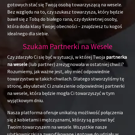
gotowych stać się Twoją osobą towarzyszącą na wesele.
Bez względu na to, czy szukasz towarzysza, który będzie
bawił się z Tobą do białego rana, czy dyskretnej osoby,
która doda klasy Twojej obecności – znajdziesz tu kogoś
idealnego dla siebie.
Szukam Partnerki na Wesele
Czy zdarzyło Ci się być w sytuacji, w której Twoja
partnerka
na wesele
(lub partner) zrezygnowała w ostatniej chwili?
Rozumiemy, jak ważne jest, aby mieć odpowiednie
towarzystwo w takich chwilach. Dlatego stworzyliśmy tę
stronę, aby ułatwić Ci znalezienie odpowiedniej partnerki
na wesele, która będzie mogła Ci towarzyszyć w tym
wyjątkowym dniu.
Nasza platforma oferuje unikalną możliwość połączenia
się z kobietami i mężczyznami, którzy są gotowi być
Twoim towarzyszem na wesele. Wszystkie nasze
użytkowniczki są zweryfikowane i gotowe do udziału w