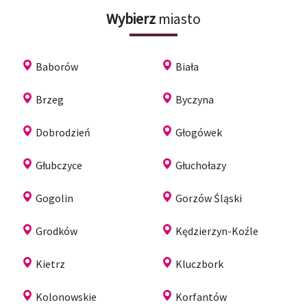
Wybierz
miasto
Baborów
Biała
Brzeg
Byczyna
Dobrodzień
Głogówek
Głubczyce
Głuchołazy
Gogolin
Gorzów Śląski
Grodków
Kędzierzyn-Koźle
Kietrz
Kluczbork
Kolonowskie
Korfantów