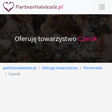
Oferuję towarzystwo
Czersk
partnernawesele.pl
Oferuję towarzystwo
Pomorskie
Czersk