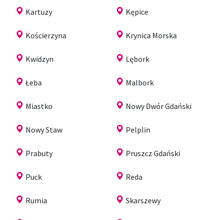
Kartuzy
Kępice
Kościerzyna
Krynica Morska
Kwidzyn
Lębork
Łeba
Malbork
Miastko
Nowy Dwór Gdański
Nowy Staw
Pelplin
Prabuty
Pruszcz Gdański
Puck
Reda
Rumia
Skarszewy