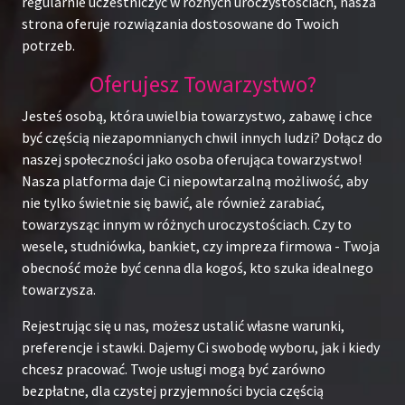
regularnie uczestniczyć w różnych uroczystościach, nasza
strona oferuje rozwiązania dostosowane do Twoich
potrzeb.
Oferujesz Towarzystwo?
Jesteś osobą, która uwielbia towarzystwo, zabawę i chce
być częścią niezapomnianych chwil innych ludzi? Dołącz do
naszej społeczności jako osoba oferująca towarzystwo!
Nasza platforma daje Ci niepowtarzalną możliwość, aby
nie tylko świetnie się bawić, ale również zarabiać,
towarzysząc innym w różnych uroczystościach. Czy to
wesele, studniówka, bankiet, czy impreza firmowa - Twoja
obecność może być cenna dla kogoś, kto szuka idealnego
towarzysza.
Rejestrując się u nas, możesz ustalić własne warunki,
preferencje i stawki. Dajemy Ci swobodę wyboru, jak i kiedy
chcesz pracować. Twoje usługi mogą być zarówno
bezpłatne, dla czystej przyjemności bycia częścią