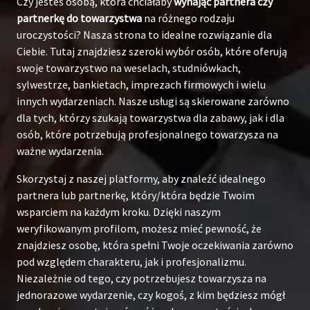
Czy jesteś osobą, która chciałaby
wynająć partnera czy
partnerkę do towarzystwa
na różnego rodzaju
uroczystości? Nasza strona to idealne rozwiązanie dla
Ciebie. Tutaj znajdziesz szeroki wybór osób, które oferują
swoje towarzystwo na weselach, studniówkach,
sylwestrze, bankietach, imprezach firmowych i wielu
innych wydarzeniach. Nasze usługi są skierowane zarówno
dla tych, którzy szukają towarzystwa dla zabawy, jak i dla
osób, które potrzebują profesjonalnego towarzysza na
ważne wydarzenia.
Skorzystaj z naszej platformy, aby znaleźć idealnego
partnera lub partnerkę, który/która będzie Twoim
wsparciem na każdym kroku. Dzięki naszym
weryfikowanym profilom, możesz mieć pewność, że
znajdziesz osobę, która spełni Twoje oczekiwania zarówno
pod względem charakteru, jak i profesjonalizmu.
Niezależnie od tego, czy potrzebujesz towarzysza na
jednorazowe wydarzenie, czy kogoś, z kim będziesz mógł