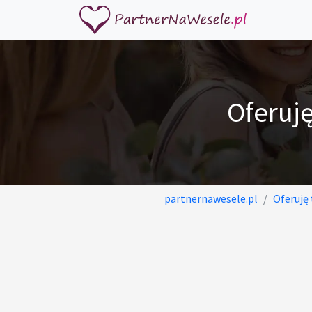
Oferuj
partnernawesele.pl
Oferuję