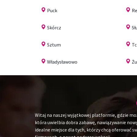
Puck
Re
Skórcz
Sł
Sztum
T
Władysławowo
Ż
Witaj na naszej wyjątkowej platformie, gdzie mo
która uwielbia dobra zabawę, nawiązywanie nowych
idealne miejsce dla tych, którzy chcą oferować 
firmowych, a nawet podczas wakacji.