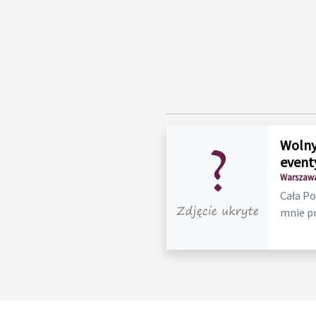
Wolny
event
Warszawa
Cała Po
mnie p