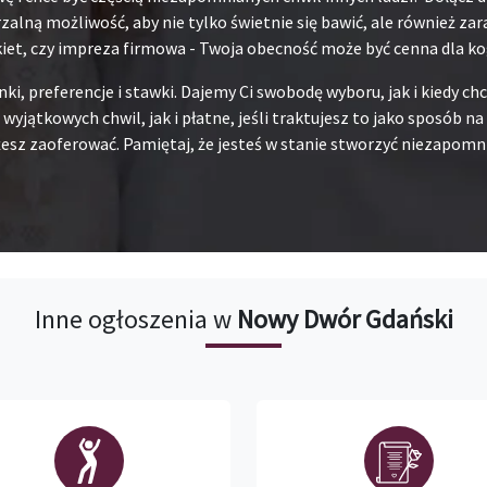
alną możliwość, aby nie tylko świetnie się bawić, ale również za
kiet, czy impreza firmowa - Twoja obecność może być cenna dla ko
unki, preferencje i stawki. Dajemy Ci swobodę wyboru, jak i kiedy 
 wyjątkowych chwil, jak i płatne, jeśli traktujesz to jako sposób 
esz zaoferować. Pamiętaj, że jesteś w stanie stworzyć niezapomni
Inne ogłoszenia w
Nowy Dwór Gdański