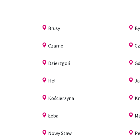
Brusy
B
Czarne
Cz
Dzierzgoń
Gd
Hel
Ja
Kościerzyna
Kr
Łeba
Ma
Nowy Staw
Pe