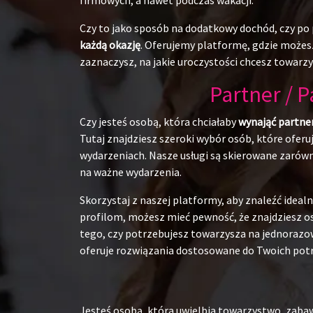
Czy to jako sposób na dodatkowy dochód, czy po p
każdą okazję
. Oferujemy platformę, gdzie możesz
zaznaczysz, na jakie uroczystości chcesz towarzy
Partner / 
Czy jesteś osobą, która chciałaby
wynająć partne
Tutaj znajdziesz szeroki wybór osób, które ofer
wydarzeniach. Nasze usługi są skierowane zarówn
na ważne wydarzenia.
Skorzystaj z naszej platformy, aby znaleźć ide
profilom, możesz mieć pewność, że znajdziesz os
tego, czy potrzebujesz towarzysza na jednorazow
oferuje rozwiązania dostosowane do Twoich pot
Jesteś osobą, która uwielbia towarzystwo, zabaw