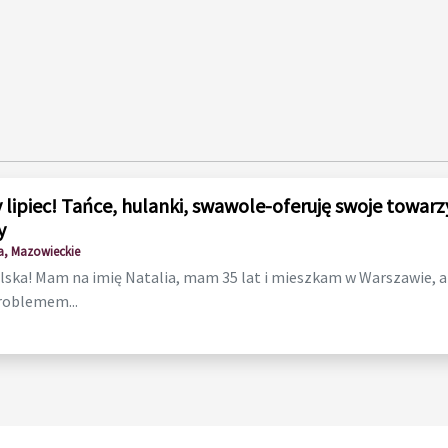
 lipiec! Tańce, hulanki, swawole-oferuję swoje towarz
y
, Mazowieckie
lska! Mam na imię Natalia, mam 35 lat i mieszkam w Warszawie, ale
roblemem...