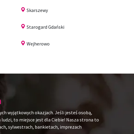
Skarszewy
Starogard Gdański
Wejherowo
h
ych wyjątkowych okazjach. Jeśli jesteś osobą,
udzi, to miejsce jest dla Ciebie! Nasza strona to
kach, sylwestrach, bankietach, imprezach