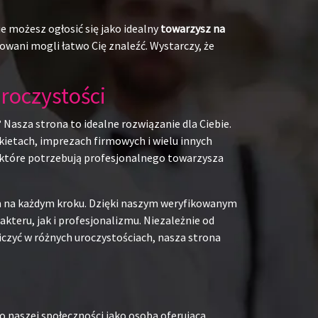
e możesz ogłosić się jako idealny
towarzysz na
owani mogli łatwo Cię znaleźć. Wystarczy, że
roczystości
 Nasza strona to idealne rozwiązanie dla Ciebie.
kietach, imprezach firmowych i wielu innych
b, które potrzebują profesjonalnego towarzysza
em na każdym kroku. Dzięki naszym weryfikowanym
teru, jak i profesjonalizmu. Niezależnie od
iczyć w różnych uroczystościach, nasza strona
o naszej społeczności jako osoba oferująca