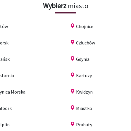
Wybierz
miasto
ytów
Chojnice
ersk
Człuchów
ańsk
Gdynia
starnia
Kartuzy
ynica Morska
Kwidzyn
lbork
Miastko
lplin
Prabuty