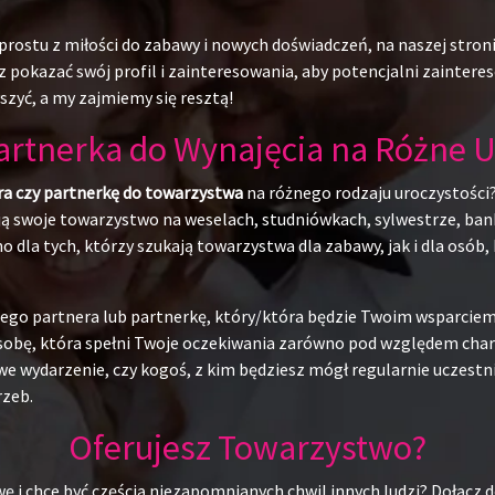
rostu z miłości do zabawy i nowych doświadczeń, na naszej stroni
 pokazać swój profil i zainteresowania, aby potencjalni zainteres
szyć, a my zajmiemy się resztą!
Partnerka do Wynajęcia na Różne U
ra czy partnerkę do towarzystwa
na różnego rodzaju uroczystości?
ują swoje towarzystwo na weselach, studniówkach, sylwestrze, ban
o dla tych, którzy szukają towarzystwa dla zabawy, jak i dla osó
alnego partnera lub partnerkę, który/która będzie Twoim wsparci
obę, która spełni Twoje oczekiwania zarówno pod względem charak
e wydarzenie, czy kogoś, z kim będziesz mógł regularnie uczestn
rzeb.
Oferujesz Towarzystwo?
ę i chce być częścią niezapomnianych chwil innych ludzi? Dołącz d