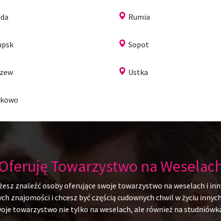
da
Rumia
upsk
Sopot
czew
Ustka
ukowo
Oferuję Towarzystwo na Weselac
żesz znaleźć osoby oferujące swoje towarzystwo na weselach i inn
 znajomości i chcesz być częścią cudownych chwil w życiu innych l
swoje towarzystwo nie tylko na weselach, ale również na studniów