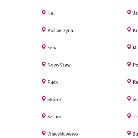
Hel
Ja
Kościerzyna
Kr
Łeba
Ma
Nowy Staw
Pe
Puck
Re
Skórcz
Sł
Sztum
T
Władysławowo
Ż