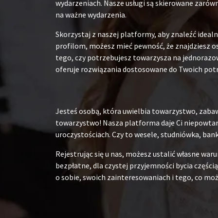
wydarzeniach. Nasze usługi są skierowane zarówn
na ważne wydarzenia.
Skorzystaj z naszej platformy, aby znaleźć ide
profilom, możesz mieć pewność, że znajdziesz os
tego, czy potrzebujesz towarzysza na jednorazow
oferuje rozwiązania dostosowane do Twoich pot
Jesteś osobą, która uwielbia towarzystwo, zabaw
towarzystwo! Nasza platforma daje Ci niepowtarz
uroczystościach. Czy to wesele, studniówka, ban
Rejestrując się u nas, możesz ustalić własne war
bezpłatne, dla czystej przyjemności bycia częścią
o sobie, swoich zainteresowaniach i tego, co moż