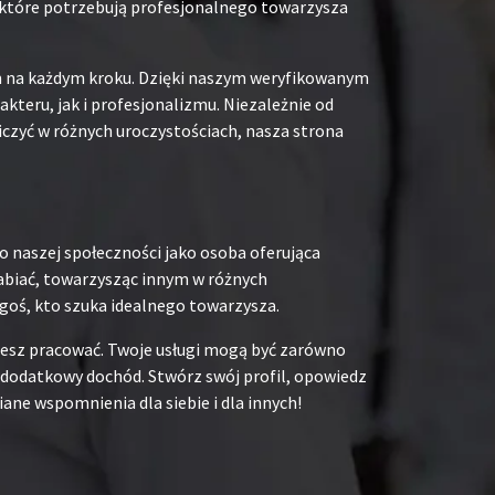
b, które potrzebują profesjonalnego towarzysza
em na każdym kroku. Dzięki naszym weryfikowanym
teru, jak i profesjonalizmu. Niezależnie od
iczyć w różnych uroczystościach, nasza strona
o naszej społeczności jako osoba oferująca
rabiać, towarzysząc innym w różnych
goś, kto szuka idealnego towarzysza.
chcesz pracować. Twoje usługi mogą być zarówno
na dodatkowy dochód. Stwórz swój profil, opowiedz
ane wspomnienia dla siebie i dla innych!