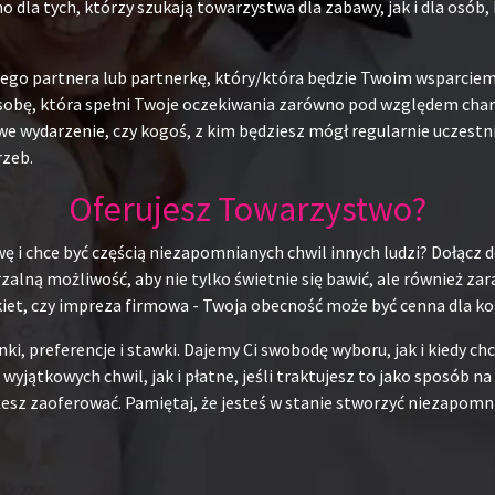
o dla tych, którzy szukają towarzystwa dla zabawy, jak i dla osó
alnego partnera lub partnerkę, który/która będzie Twoim wsparci
obę, która spełni Twoje oczekiwania zarówno pod względem charak
e wydarzenie, czy kogoś, z kim będziesz mógł regularnie uczestn
rzeb.
Oferujesz Towarzystwo?
ę i chce być częścią niezapomnianych chwil innych ludzi? Dołącz d
alną możliwość, aby nie tylko świetnie się bawić, ale również za
kiet, czy impreza firmowa - Twoja obecność może być cenna dla ko
unki, preferencje i stawki. Dajemy Ci swobodę wyboru, jak i kiedy 
 wyjątkowych chwil, jak i płatne, jeśli traktujesz to jako sposób 
esz zaoferować. Pamiętaj, że jesteś w stanie stworzyć niezapomni