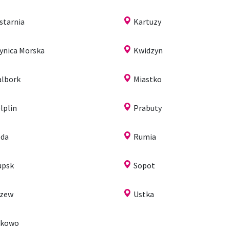
starnia
Kartuzy
ynica Morska
Kwidzyn
lbork
Miastko
lplin
Prabuty
da
Rumia
upsk
Sopot
czew
Ustka
ukowo