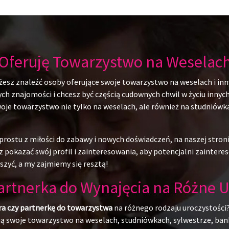
Oferuję Towarzystwo na Weselac
żesz znaleźć osoby oferujące swoje towarzystwo na weselach i inn
 znajomości i chcesz być częścią cudownych chwil w życiu innych l
swoje towarzystwo nie tylko na weselach, ale również na studniów
rostu z miłości do zabawy i nowych doświadczeń, na naszej stroni
 pokazać swój profil i zainteresowania, aby potencjalni zainteres
szyć, a my zajmiemy się resztą!
Partnerka do Wynajęcia na Różne U
ra czy partnerkę do towarzystwa
na różnego rodzaju uroczystości?
ują swoje towarzystwo na weselach, studniówkach, sylwestrze, ban