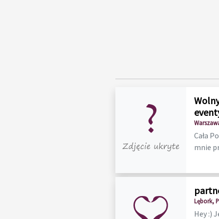
Wolny
event
Warszawa
Cała Po
mnie p
partne
Lębork, 
Hey :) 