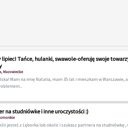
 lipiec! Tańce, hulanki, swawole-oferuję swoje towarz
y
, Mazowieckie
lska! Mam na imię Natalia, mam 35 lat i mieszkam w Warszawie, ale
roblemem...
r na studniówke i inne uroczystości :)
Pomorskie
Jeśli jesteś z Lęborka lub okolic i szukasz partnera na studniówkę ,