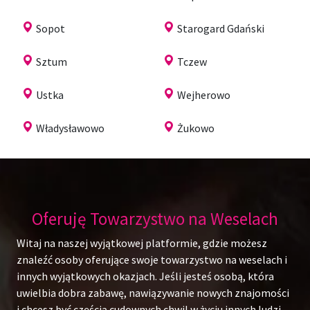
Sopot
Starogard Gdański
Sztum
Tczew
Ustka
Wejherowo
Władysławowo
Żukowo
Oferuję Towarzystwo na Weselach
Witaj na naszej wyjątkowej platformie, gdzie możesz
znaleźć osoby oferujące swoje towarzystwo na weselach i
innych wyjątkowych okazjach. Jeśli jesteś osobą, która
uwielbia dobra zabawę, nawiązywanie nowych znajomości
i chcesz być częścią cudownych chwil w życiu innych ludzi,