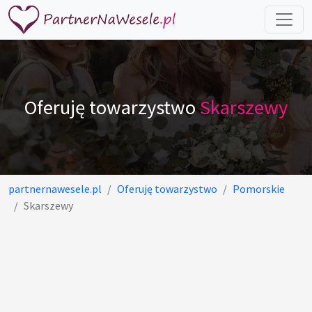
Oferuję towarzystwo
Skarszewy
partnernawesele.pl
Oferuję towarzystwo
Pomorskie
Skarszewy