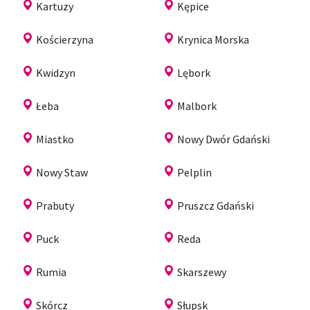
Kartuzy
Kępice
Kościerzyna
Krynica Morska
Kwidzyn
Lębork
Łeba
Malbork
Miastko
Nowy Dwór Gdański
Nowy Staw
Pelplin
Prabuty
Pruszcz Gdański
Puck
Reda
Rumia
Skarszewy
Skórcz
Słupsk