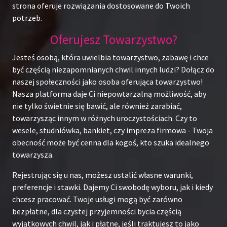
strona oferuje rozwiązania dostosowane do Twoich
potrzeb.
Oferujesz Towarzystwo?
Jesteś osobą, która uwielbia towarzystwo, zabawę i chce
być częścią niezapomnianych chwil innych ludzi? Dołącz do
naszej społeczności jako osoba oferująca towarzystwo!
Nasza platforma daje Ci niepowtarzalną możliwość, aby
nie tylko świetnie się bawić, ale również zarabiać,
towarzysząc innym w różnych uroczystościach. Czy to
wesele, studniówka, bankiet, czy impreza firmowa - Twoja
obecność może być cenna dla kogoś, kto szuka idealnego
towarzysza.
Rejestrując się u nas, możesz ustalić własne warunki,
preferencje i stawki. Dajemy Ci swobodę wyboru, jak i kiedy
chcesz pracować. Twoje usługi mogą być zarówno
bezpłatne, dla czystej przyjemności bycia częścią
wyjątkowych chwil, jak i płatne, jeśli traktujesz to jako