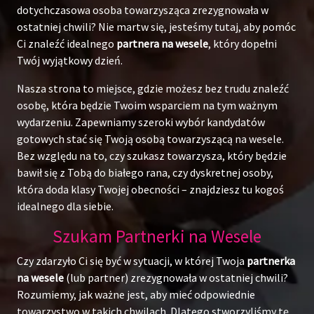
dotychczasowa osoba towarzysząca zrezygnowała w
ostatniej chwili? Nie martw się, jesteśmy tutaj, aby pomóc
Ci znaleźć idealnego
partnera na wesele
, który dopełni
Twój wyjątkowy dzień.
Nasza strona to miejsce, gdzie możesz bez trudu znaleźć
osobę, która będzie Twoim wsparciem na tym ważnym
wydarzeniu. Zapewniamy szeroki wybór kandydatów
gotowych stać się Twoją osobą towarzyszącą na wesele.
Bez względu na to, czy szukasz towarzysza, który będzie
bawił się z Tobą do białego rana, czy dyskretnej osoby,
która doda klasy Twojej obecności – znajdziesz tu kogoś
idealnego dla siebie.
Szukam Partnerki na Wesele
Czy zdarzyło Ci się być w sytuacji, w której Twoja
partnerka
na wesele
(lub partner) zrezygnowała w ostatniej chwili?
Rozumiemy, jak ważne jest, aby mieć odpowiednie
towarzystwo w takich chwilach. Dlatego stworzyliśmy tę