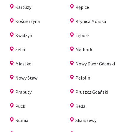
Kartuzy
Kępice
Kościerzyna
Krynica Morska
Kwidzyn
Lębork
Łeba
Malbork
Miastko
Nowy Dwór Gdański
Nowy Staw
Pelplin
Prabuty
Pruszcz Gdański
Puck
Reda
Rumia
Skarszewy