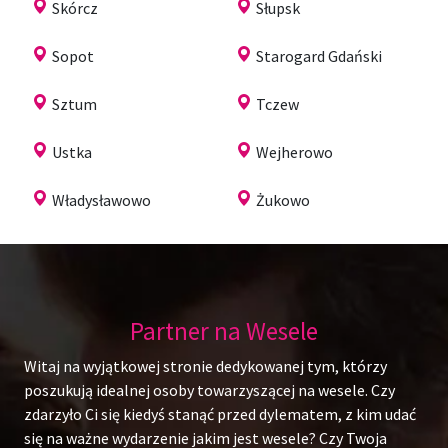
Skórcz
Słupsk
Sopot
Starogard Gdański
Sztum
Tczew
Ustka
Wejherowo
Władysławowo
Żukowo
Partner na Wesele
Witaj na wyjątkowej stronie dedykowanej tym, którzy
poszukują idealnej osoby towarzyszącej na wesele. Czy
zdarzyło Ci się kiedyś stanąć przed dylematem, z kim udać
się na ważne wydarzenie jakim jest wesele? Czy Twoja