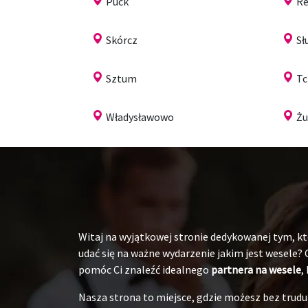
Puck
Re
Skórcz
Sł
Sztum
T
Władysławowo
Ż
Witaj na wyjątkowej stronie dedykowanej tym, któ
udać się na ważne wydarzenie jakim jest wesele?
pomóc Ci znaleźć idealnego
partnera na wesele
,
Nasza strona to miejsce, gdzie możesz bez tru