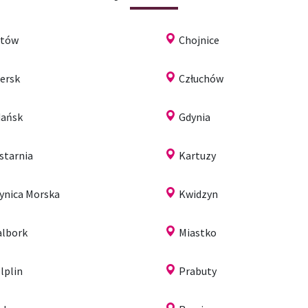
ytów
Chojnice
ersk
Człuchów
ańsk
Gdynia
starnia
Kartuzy
ynica Morska
Kwidzyn
lbork
Miastko
lplin
Prabuty