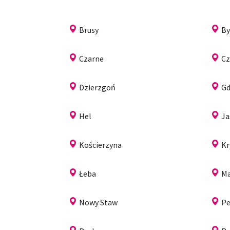
Brusy
B
Czarne
Cz
Dzierzgoń
Gd
Hel
Ja
Kościerzyna
Kr
Łeba
Ma
Nowy Staw
Pe