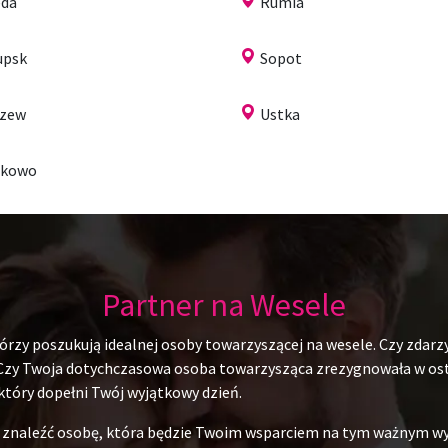
da
Rumia
upsk
Sopot
czew
Ustka
ukowo
Partner na Wesele
rzy poszukują idealnej osoby towarzyszącej na wesele. Czy zdarzy
 Czy Twoja dotychczasowa osoba towarzysząca zrezygnowała w ostat
 który dopełni Twój wyjątkowy dzień.
du znaleźć osobę, która będzie Twoim wsparciem na tym ważnym w