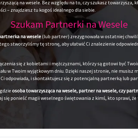
yszącą na wesele. Bez względu na to, czy szukasz towarzysza, któr
ci – znajdziesz tu kogoś idealnego dla siebie.
Szukam Partnerki na Wesele
partnerka na wesele
(lub partner) zrezygnowała w ostatniej chwili
ego stworzyliśmy tę stronę, aby ułatwić Ci znalezienie odpowiedni
ączenia się z kobietami i mężczyznami, którzy są gotowi być Tw
łu w Twoim wyjątkowym dniu. Dzięki naszej stronie, nie musisz ma
j Ci odpowiada, i skontaktujesz się z potencjalną partnerką lub pa
 gdzie
osoba towarzysząca na wesele, partner na wesele, czy part
j się ponieść magii weselnego świętowania z kimś, kto sprawi, że 