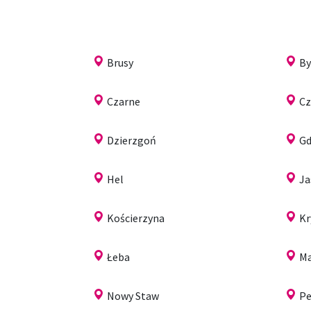
Brusy
B
Czarne
Cz
Dzierzgoń
Gd
Hel
Ja
Kościerzyna
Kr
Łeba
Ma
Nowy Staw
Pe