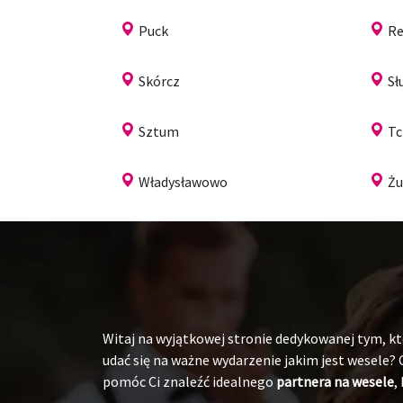
Puck
Re
Skórcz
Sł
Sztum
T
Władysławowo
Ż
Witaj na wyjątkowej stronie dedykowanej tym, któ
udać się na ważne wydarzenie jakim jest wesele?
pomóc Ci znaleźć idealnego
partnera na wesele
,