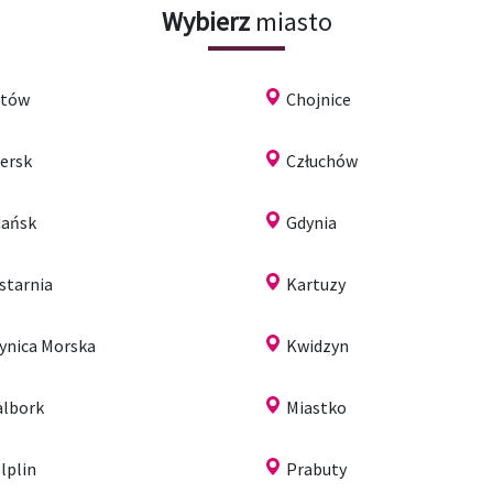
Wybierz
miasto
ytów
Chojnice
ersk
Człuchów
ańsk
Gdynia
starnia
Kartuzy
ynica Morska
Kwidzyn
lbork
Miastko
lplin
Prabuty