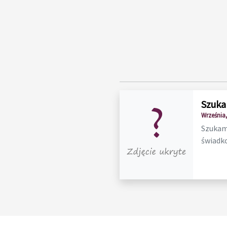
Szuka
Września,
Szukam 
świadko