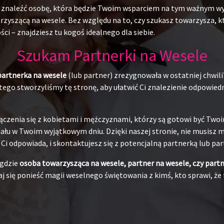
du znaleźć osobę, która będzie Twoim wsparciem na tym ważnym w
yszącą na wesele. Bez względu na to, czy szukasz towarzysza, któr
ci – znajdziesz tu kogoś idealnego dla siebie.
Szukam Partnerki na Wesele
partnerka na wesele
(lub partner) zrezygnowała w ostatniej chwili
ego stworzyliśmy tę stronę, aby ułatwić Ci znalezienie odpowiedni
ączenia się z kobietami i mężczyznami, którzy są gotowi być Tw
łu w Twoim wyjątkowym dniu. Dzięki naszej stronie, nie musisz ma
j Ci odpowiada, i skontaktujesz się z potencjalną partnerką lub pa
 gdzie
osoba towarzysząca na wesele, partner na wesele, czy part
j się ponieść magii weselnego świętowania z kimś, kto sprawi, że 