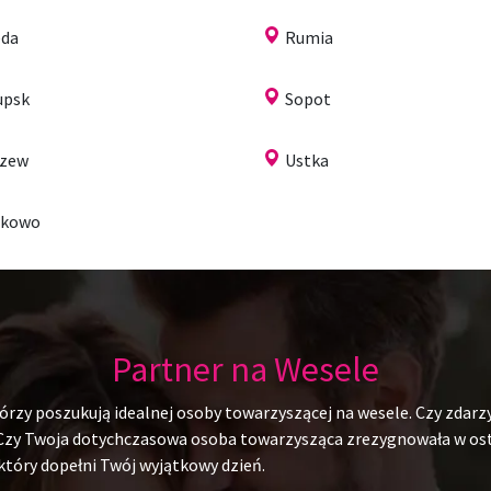
da
Rumia
upsk
Sopot
czew
Ustka
ukowo
Partner na Wesele
rzy poszukują idealnej osoby towarzyszącej na wesele. Czy zdarzy
 Czy Twoja dotychczasowa osoba towarzysząca zrezygnowała w ostat
 który dopełni Twój wyjątkowy dzień.