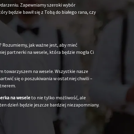
ydarzeniu. Zapewniamy szeroki wybór
y będzie bawił się z Tobą do białego rana, czy
? Rozumiemy, jak ważne jest, aby mieć
ej partnerki na wesele, która będzie mogła Ci
oim towarzyszem na wesele. Wszystkie nasze
rtwić się o poszukiwania w ostatniej chwili –
rtnerem.
nerka na wesele
to nie tylko możliwość, ale
ten dzień będzie jeszcze bardziej niezapomniany.