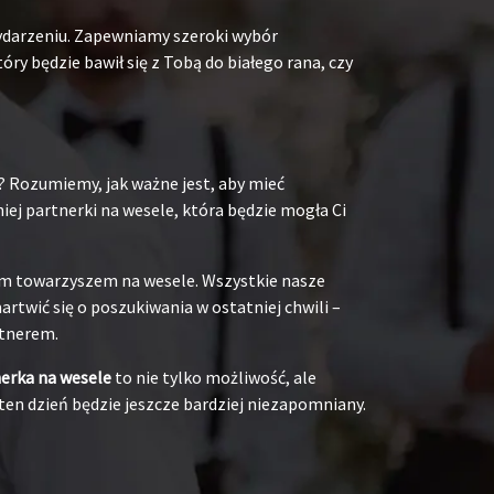
ydarzeniu. Zapewniamy szeroki wybór
y będzie bawił się z Tobą do białego rana, czy
? Rozumiemy, jak ważne jest, aby mieć
ej partnerki na wesele, która będzie mogła Ci
oim towarzyszem na wesele. Wszystkie nasze
rtwić się o poszukiwania w ostatniej chwili –
rtnerem.
nerka na wesele
to nie tylko możliwość, ale
ten dzień będzie jeszcze bardziej niezapomniany.