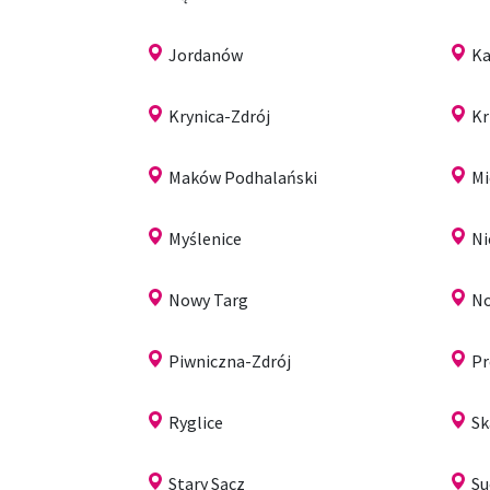
Jordanów
Ka
Krynica-Zdrój
Kr
Maków Podhalański
M
Myślenice
Ni
Nowy Targ
No
Piwniczna-Zdrój
Pr
Ryglice
Sk
Stary Sącz
Su