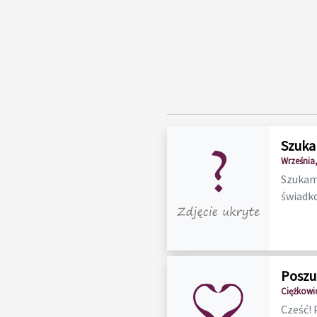
Szuka
Września,
Szukam 
świadko
Poszu
Ciężkowi
Cześć! 