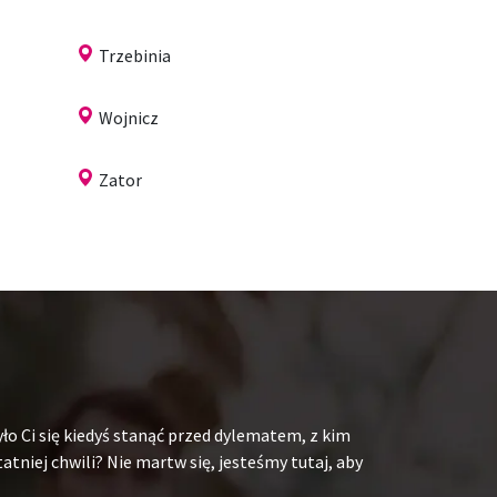
Trzebinia
Wojnicz
Zator
ło Ci się kiedyś stanąć przed dylematem, z kim
niej chwili? Nie martw się, jesteśmy tutaj, aby