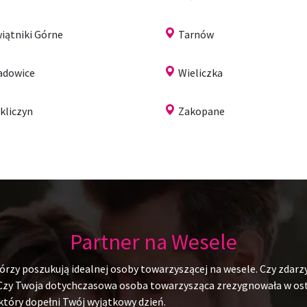
iątniki Górne
Tarnów
dowice
Wieliczka
kliczyn
Zakopane
Partner na Wesele
rzy poszukują idealnej osoby towarzyszącej na wesele. Czy zdarzy
 Czy Twoja dotychczasowa osoba towarzysząca zrezygnowała w ostat
 który dopełni Twój wyjątkowy dzień.