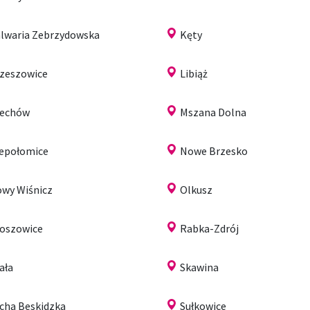
lwaria Zebrzydowska
Kęty
zeszowice
Libiąż
iechów
Mszana Dolna
epołomice
Nowe Brzesko
wy Wiśnicz
Olkusz
oszowice
Rabka-Zdrój
ała
Skawina
cha Beskidzka
Sułkowice