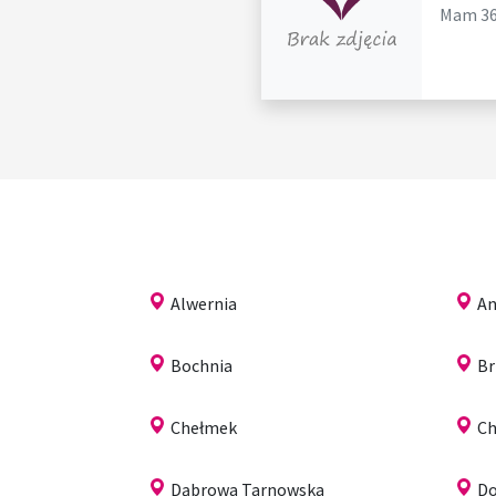
Mam 36 
Alwernia
An
Bochnia
Br
Chełmek
C
Dąbrowa Tarnowska
Do