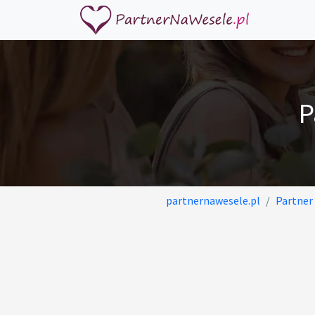
P
partnernawesele.pl
Partner