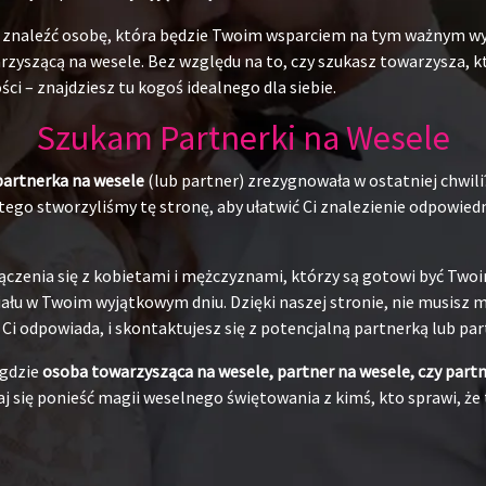
du znaleźć osobę, która będzie Twoim wsparciem na tym ważnym w
yszącą na wesele. Bez względu na to, czy szukasz towarzysza, któr
ci – znajdziesz tu kogoś idealnego dla siebie.
Szukam Partnerki na Wesele
partnerka na wesele
(lub partner) zrezygnowała w ostatniej chwili
ego stworzyliśmy tę stronę, aby ułatwić Ci znalezienie odpowiedni
ączenia się z kobietami i mężczyznami, którzy są gotowi być Tw
łu w Twoim wyjątkowym dniu. Dzięki naszej stronie, nie musisz ma
j Ci odpowiada, i skontaktujesz się z potencjalną partnerką lub pa
 gdzie
osoba towarzysząca na wesele, partner na wesele, czy part
j się ponieść magii weselnego świętowania z kimś, kto sprawi, że 