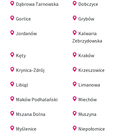
Dąbrowa Tarnowska
Dobczyce
Gorlice
Grybów
Jordanów
Kalwaria
Zebrzydowska
Kęty
Kraków
Krynica-Zdrój
Krzeszowice
Libiąż
Limanowa
Maków Podhalański
Miechów
Mszana Dolna
Muszyna
Myślenice
Niepołomice