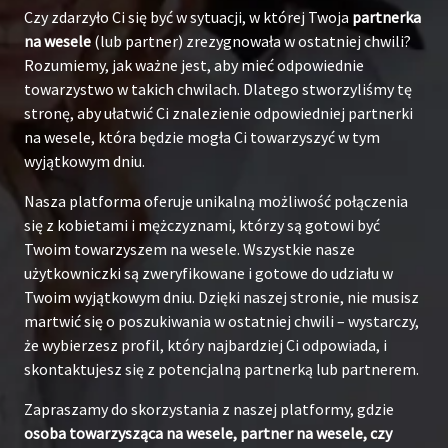
Czy zdarzyło Ci się być w sytuacji, w której Twoja
partnerka
na wesele
(lub partner) zrezygnowała w ostatniej chwili?
Rozumiemy, jak ważne jest, aby mieć odpowiednie
towarzystwo w takich chwilach. Dlatego stworzyliśmy tę
stronę, aby ułatwić Ci znalezienie odpowiedniej partnerki
na wesele, która będzie mogła Ci towarzyszyć w tym
wyjątkowym dniu.
Nasza platforma oferuje unikalną możliwość połączenia
się z kobietami i mężczyznami, którzy są gotowi być
Twoim towarzyszem na wesele. Wszystkie nasze
użytkowniczki są zweryfikowane i gotowe do udziału w
Twoim wyjątkowym dniu. Dzięki naszej stronie, nie musisz
martwić się o poszukiwania w ostatniej chwili – wystarczy,
że wybierzesz profil, który najbardziej Ci odpowiada, i
skontaktujesz się z potencjalną partnerką lub partnerem.
Zapraszamy do skorzystania z naszej platformy, gdzie
osoba towarzysząca na wesele, partner na wesele, czy