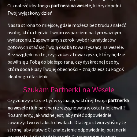
Ci znaleźć idealnego
partnera na wesele
, który dopełni
Twój wyjątkowy dzień.
Nasza strona to miejsce, gdzie możesz bez trudu znaleźć
osobę, która będzie Twoim wsparciem na tym ważnym
wydarzeniu. Zapewniamy szeroki wybór kandydatów
gotowych stać się Twoją osobą towarzyszącą na wesele.
Bez względu na to, czy szukasz towarzysza, który będzie
bawił się z Tobą do białego rana, czy dyskretnej osoby,
która doda klasy Twojej obecności – znajdziesz tu kogoś
idealnego dla siebie.
Szukam Partnerki na Wesele
Czy zdarzyło Ci się być w sytuacji, w której Twoja
partnerka
na wesele
(lub partner) zrezygnowała w ostatniej chwili?
Rozumiemy, jak ważne jest, aby mieć odpowiednie
towarzystwo w takich chwilach. Dlatego stworzyliśmy tę
stronę, aby ułatwić Ci znalezienie odpowiedniej partnerki
na wesele, która będzie mogła Ci towarzyszyć w tym