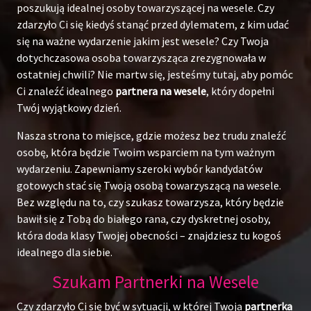
poszukują idealnej osoby towarzyszącej na wesele. Czy
zdarzyło Ci się kiedyś stanąć przed dylematem, z kim udać
się na ważne wydarzenie jakim jest wesele? Czy Twoja
dotychczasowa osoba towarzysząca zrezygnowała w
ostatniej chwili? Nie martw się, jesteśmy tutaj, aby pomóc
Ci znaleźć idealnego
partnera na wesele
, który dopełni
Twój wyjątkowy dzień.
Nasza strona to miejsce, gdzie możesz bez trudu znaleźć
osobę, która będzie Twoim wsparciem na tym ważnym
wydarzeniu. Zapewniamy szeroki wybór kandydatów
gotowych stać się Twoją osobą towarzyszącą na wesele.
Bez względu na to, czy szukasz towarzysza, który będzie
bawił się z Tobą do białego rana, czy dyskretnej osoby,
która doda klasy Twojej obecności – znajdziesz tu kogoś
idealnego dla siebie.
Szukam Partnerki na Wesele
Czy zdarzyło Ci się być w sytuacji, w której Twoja
partnerka