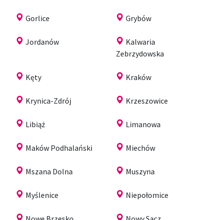
Gorlice
Grybów
Jordanów
Kalwaria
Zebrzydowska
Kęty
Kraków
Krynica-Zdrój
Krzeszowice
Libiąż
Limanowa
Maków Podhalański
Miechów
Mszana Dolna
Muszyna
Myślenice
Niepołomice
Nowe Brzesko
Nowy Sącz