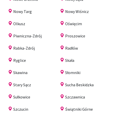
Nowy Targ
Nowy Wiśnicz
Olkusz
Oświęcim
Piwniczna-Zdrój
Proszowice
Rabka-Zdrój
Radłów
Ryglice
Skała
Skawina
Słomniki
Stary Sącz
Sucha Beskidzka
Sułkowice
Szczawnica
Szczucin
Świątniki Górne