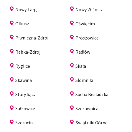
Nowy Targ
Nowy Wiśnicz
Olkusz
Oświęcim
Piwniczna-Zdrój
Proszowice
Rabka-Zdrój
Radłów
Ryglice
Skała
Skawina
Słomniki
Stary Sącz
Sucha Beskidzka
Sułkowice
Szczawnica
Szczucin
Świątniki Górne