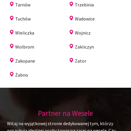
Tarnów
Trzebinia
Tuchów
Wadowice
Wieliczka
Wojnicz
Wolbrom
Zakliczyn
Zakopane
Zator
Żabno
Partner na Wesele
Witaj na wyjątkowej stronie dedykowanej tym, którzy
poszukują idealnej osoby towarzyszącej na wesele. Czy