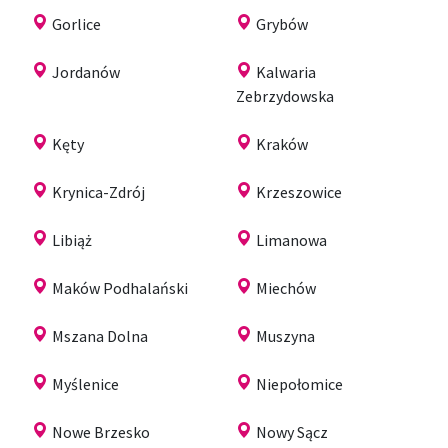
Gorlice
Grybów
Jordanów
Kalwaria
Zebrzydowska
Kęty
Kraków
Krynica-Zdrój
Krzeszowice
Libiąż
Limanowa
Maków Podhalański
Miechów
Mszana Dolna
Muszyna
Myślenice
Niepołomice
Nowe Brzesko
Nowy Sącz