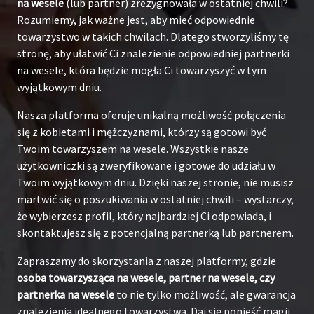
na wesele
(lub partner) zrezygnowała w ostatniej chwili?
Rozumiemy, jak ważne jest, aby mieć odpowiednie
towarzystwo w takich chwilach. Dlatego stworzyliśmy tę
stronę, aby ułatwić Ci znalezienie odpowiedniej partnerki
na wesele, która będzie mogła Ci towarzyszyć w tym
wyjątkowym dniu.
Nasza platforma oferuje unikalną możliwość połączenia
się z kobietami i mężczyznami, którzy są gotowi być
Twoim towarzyszem na wesele. Wszystkie nasze
użytkowniczki są zweryfikowane i gotowe do udziału w
Twoim wyjątkowym dniu. Dzięki naszej stronie, nie musisz
martwić się o poszukiwania w ostatniej chwili – wystarczy,
że wybierzesz profil, który najbardziej Ci odpowiada, i
skontaktujesz się z potencjalną partnerką lub partnerem.
Zapraszamy do skorzystania z naszej platformy, gdzie
osoba towarzysząca na wesele, partner na wesele, czy
partnerka na wesele
to nie tylko możliwość, ale gwarancja
znalezienia idealnego towarzystwa. Daj się ponieść magii