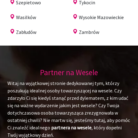
Szepietowo
Tykocin
Wasilków
Wysokie Mazowieckie
Zabłudów
Zambrów
Partner na Wesele
Witaj na wyjątkowej stronie dedykowanej tym, którzy
poszukują idealnej osoby towarzyszącej na wesele. Czy
zdarzyło Ci się kiedyś stanąć przed dylematem, z kim udać
się na ważne wydarzenie jakim jest wesele? Czy Twoja
dotychczasowa osoba towarzysząca zrezygnowała w
ostatniej chwili? Nie martw się, jesteśmy tutaj, aby pomóc
Ci znaleźć idealnego
partnera na wesele
, który dopełni
Twój wyjątkowy dzień.