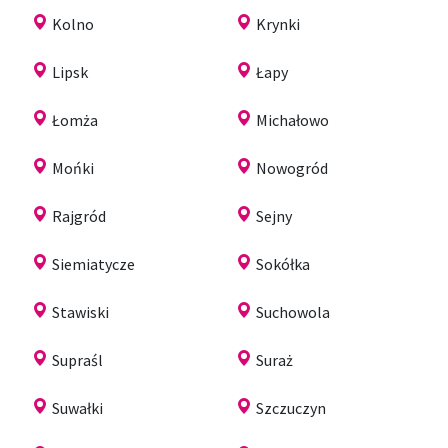
Kolno
Krynki
Lipsk
Łapy
Łomża
Michałowo
Mońki
Nowogród
Rajgród
Sejny
Siemiatycze
Sokółka
Stawiski
Suchowola
Supraśl
Suraż
Suwałki
Szczuczyn