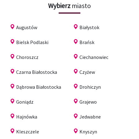
Wybierz
miasto
Augustów
Białystok
Bielsk Podlaski
Brańsk
Choroszcz
Ciechanowiec
Czarna Białostocka
Czyżew
Dąbrowa Białostocka
Drohiczyn
Goniądz
Grajewo
Hajnówka
Jedwabne
Kleszczele
Knyszyn