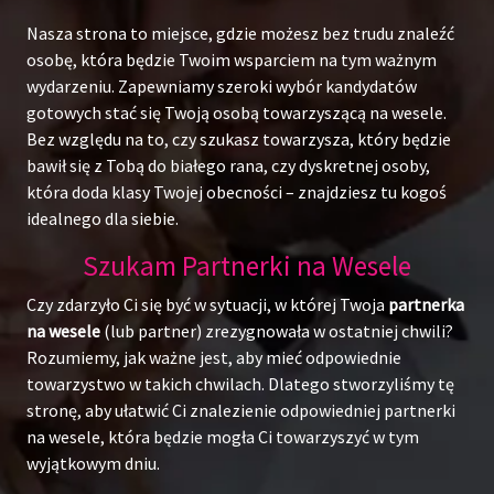
Nasza strona to miejsce, gdzie możesz bez trudu znaleźć
osobę, która będzie Twoim wsparciem na tym ważnym
wydarzeniu. Zapewniamy szeroki wybór kandydatów
gotowych stać się Twoją osobą towarzyszącą na wesele.
Bez względu na to, czy szukasz towarzysza, który będzie
bawił się z Tobą do białego rana, czy dyskretnej osoby,
która doda klasy Twojej obecności – znajdziesz tu kogoś
idealnego dla siebie.
Szukam Partnerki na Wesele
Czy zdarzyło Ci się być w sytuacji, w której Twoja
partnerka
na wesele
(lub partner) zrezygnowała w ostatniej chwili?
Rozumiemy, jak ważne jest, aby mieć odpowiednie
towarzystwo w takich chwilach. Dlatego stworzyliśmy tę
stronę, aby ułatwić Ci znalezienie odpowiedniej partnerki
na wesele, która będzie mogła Ci towarzyszyć w tym
wyjątkowym dniu.