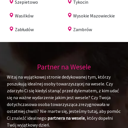
Szepietowo
Tykocin
Wasilków
Wysokie Mazowieckie
Zabłudów
Zambrów
Partner na Wesele
Witaj na wyjątkowej stronie dedykowanej tym, którzy
poszukują idealnej osoby towarzyszącej na wesele. Czy
zdarzyło Ci się kiedyś stanąć przed dylematem, z kim udać
się na ważne wydarzenie jakim jest wesele? Czy Twoja
dotychczasowa osoba towarzysząca zrezygnowała w
ostatniej chwili? Nie martw się, jesteśmy tutaj, aby pomóc
Ci znaleźć idealnego
partnera na wesele
, który dopełni
Twój wyjątkowy dzień.