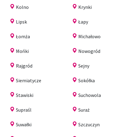
Kolno
Krynki
Lipsk
Łapy
Łomża
Michałowo
Mońki
Nowogród
Rajgród
Sejny
Siemiatycze
Sokółka
Stawiski
Suchowola
Supraśl
Suraż
Suwałki
Szczuczyn