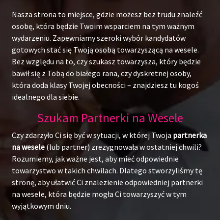
Nasza strona to miejsce, gdzie możesz bez trudu znaleźć
osobę, która będzie Twoim wsparciem na tym ważnym
wydarzeniu. Zapewniamy szeroki wybór kandydatów
gotowych stać się Twoją osobą towarzyszącą na wesele.
Bez względu na to, czy szukasz towarzysza, który będzie
bawił się z Tobą do białego rana, czy dyskretnej osoby,
która doda klasy Twojej obecności – znajdziesz tu kogoś
idealnego dla siebie.
Szukam Partnerki na Wesele
Czy zdarzyło Ci się być w sytuacji, w której Twoja
partnerka
na wesele
(lub partner) zrezygnowała w ostatniej chwili?
Rozumiemy, jak ważne jest, aby mieć odpowiednie
towarzystwo w takich chwilach. Dlatego stworzyliśmy tę
stronę, aby ułatwić Ci znalezienie odpowiedniej partnerki
na wesele, która będzie mogła Ci towarzyszyć w tym
wyjątkowym dniu.