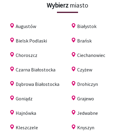
Wybierz
miasto
Augustów
Białystok
Bielsk Podlaski
Brańsk
Choroszcz
Ciechanowiec
Czarna Białostocka
Czyżew
Dąbrowa Białostocka
Drohiczyn
Goniądz
Grajewo
Hajnówka
Jedwabne
Kleszczele
Knyszyn