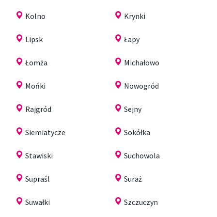
Kolno
Krynki
Lipsk
Łapy
Łomża
Michałowo
Mońki
Nowogród
Rajgród
Sejny
Siemiatycze
Sokółka
Stawiski
Suchowola
Supraśl
Suraż
Suwałki
Szczuczyn