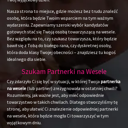
Nasza strona to miejsce, gdzie możesz bez trudu znaleźć
osobę, która będzie Twoim wsparciem na tym ważnym
wydarzeniu. Zapewniamy szeroki wybór kandydatów
gotowych stać się Twoją osobą towarzyszącą na wesele.
Bez względu na to, czy szukasz towarzysza, który będzie
bawił się z Tobą do białego rana, czy dyskretnej osoby,
która doda klasy Twojej obecności – znajdziesz tu kogoś
idealnego dla siebie.
Szukam Partnerki na Wesele
Czy zdarzyło Ci się być w sytuacji, w której Twoja
partnerka
na wesele
(lub partner) zrezygnowała w ostatniej chwili?
Rozumiemy, jak ważne jest, aby mieć odpowiednie
towarzystwo w takich chwilach. Dlatego stworzyliśmy tę
stronę, aby ułatwić Ci znalezienie odpowiedniej partnerki
na wesele, która będzie mogła Ci towarzyszyć w tym
wyjątkowym dniu.