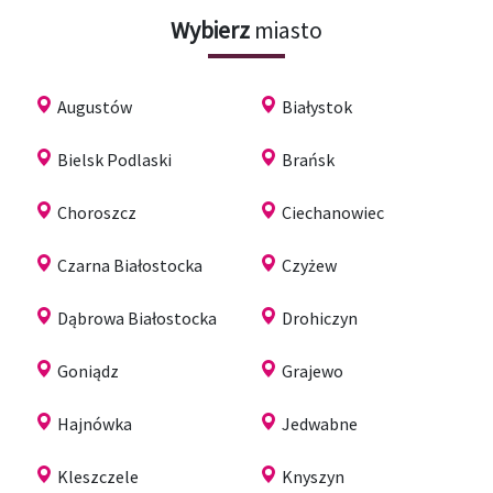
Wybierz
miasto
Augustów
Białystok
Bielsk Podlaski
Brańsk
Choroszcz
Ciechanowiec
Czarna Białostocka
Czyżew
Dąbrowa Białostocka
Drohiczyn
Goniądz
Grajewo
Hajnówka
Jedwabne
Kleszczele
Knyszyn