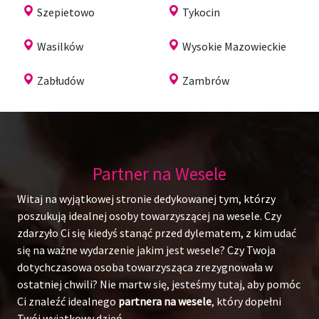
Szepietowo
Tykocin
Wasilków
Wysokie Mazowieckie
Zabłudów
Zambrów
Partner na Wesele
Witaj na wyjątkowej stronie dedykowanej tym, którzy
poszukują idealnej osoby towarzyszącej na wesele. Czy
zdarzyło Ci się kiedyś stanąć przed dylematem, z kim udać
się na ważne wydarzenie jakim jest wesele? Czy Twoja
dotychczasowa osoba towarzysząca zrezygnowała w
ostatniej chwili? Nie martw się, jesteśmy tutaj, aby pomóc
Ci znaleźć idealnego
partnera na wesele
, który dopełni
Twój wyjątkowy dzień.